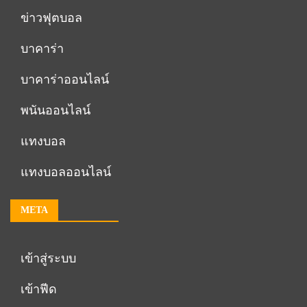
ข่าวฟุตบอล
บาคาร่า
บาคาร่าออนไลน์
พนันออนไลน์
แทงบอล
แทงบอลออนไลน์
META
เข้าสู่ระบบ
เข้าฟีด