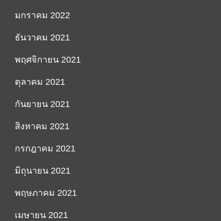
มกราคม 2022
ธันวาคม 2021
พฤศจิกายน 2021
ตุลาคม 2021
กันยายน 2021
สิงหาคม 2021
กรกฎาคม 2021
มิถุนายน 2021
พฤษภาคม 2021
เมษายน 2021