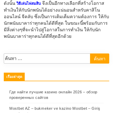
ดังนั้น
จึงเป็นอีกทางเลือกที่สร้างโอกาส
วิธีเล่นไพ่สมสิบ
ทำเงินให้กับนักพนันได้อย่างแน่นอนสำหรับคาสิโน
ออนไลน์ จีคลับ ซึ่งเป็นการเติมเต็มความต้องการ ให้กับ
นักพนันบาคาร่าทุกคนได้ดีที่สุด ในขณะนี้พร้อมกับการ
มีสิ่งต่างๆที่จะนำไปสู่โอกาสในการทำเงิน ให้กับนัก
พนันบาคาร่าทุกคนได้ดีที่สุดอีกด้วย
เรื่องล่าสุด
Где найти лучшие казино онлайн 2026 – обзор
проверенных сайтов
Mostbet AZ – bukmeker ve kazino Mostbet – Giriş