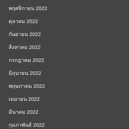
พฤศจิกายน 2022
ตุลาคม 2022
กันยายน 2022
สิงหาคม 2022
กรกฎาคม 2022
มิถุนายน 2022
พฤษภาคม 2022
เมษายน 2022
มีนาคม 2022
กุมภาพันธ์ 2022