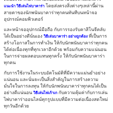
โดยส่งตรงสิ่งต่างๆเหล่านี้ผ่าน
แนะนำ วิธีเล่นไพ่บาคาร่า
สายตาของนักพนันบาคาร่าทุกคนทันทีบนหน้าจอ
อุปกรณ์คอมพิวเตอร์
และหน้าจออุปกรณ์มือถือ กับการรองรับคาสิโนจีคลับ
ได้เป็นอย่างดีนั่นเอง
ที่เป็นการ
วิธีเล่นบาคาร่า อย่างถูกต้อง
สร้างโอกาสในการทำเงิน ให้กับนักพนันบาคาร่าทุกคน
ได้ต่อเนื่องทุกที่ทุกเวลาอีกด้วย พร้อมกับความแน่นอน
ในการจ่ายผลตอบแทนทุกครั้ง ให้กับนักพนันบาคาร่า
ทุกคน
กับการใช้งานในระบบอัตโนมัติที่มีความแม่นยำอย่าง
แน่นอน และนั่นจะเป็นสิ่งสำคัญในการสร้างความ
มั่นใจในการลงทุน ให้กับนักพนันบาคาร่าทุกคนได้เป็น
อย่างดีแน่นอน
กับความคุ้มค่ากับการเล่น
วิธีเล่นไพ่เก้าเก
ไพ่บาคาร่าออนไลน์ทุกรูปแบบที่มีความต่อเนื่องสดใหม่
ทุกวันอีกด้วย