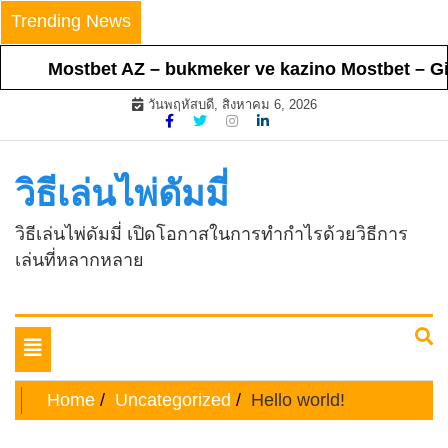
Skip
Trending News
to
content
Mostbet AZ – bukmeker ve kazino Mostbet – Giri
วันพฤหัสบดี, สิงหาคม 6, 2026
วิธีเล่นไพ่ดัมมี่
วิธีเล่นไพ่ดัมมี่ เปิดโอกาสในการทำกำไรด้วยวิธีการ
เล่นที่หลากหลาย
Toggle
navigation
Home
Uncategorized
Hello world!