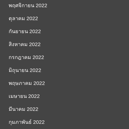
พฤศจิกายน 2022
ตุลาคม 2022
กันยายน 2022
สิงหาคม 2022
กรกฎาคม 2022
มิถุนายน 2022
พฤษภาคม 2022
เมษายน 2022
มีนาคม 2022
กุมภาพันธ์ 2022