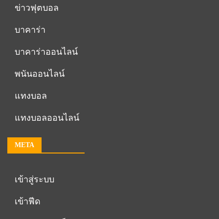
ข่าวฟุตบอล
บาคาร่า
บาคาร่าออนไลน์
พนันออนไลน์
แทงบอล
แทงบอลออนไลน์
META
เข้าสู่ระบบ
เข้าฟีด