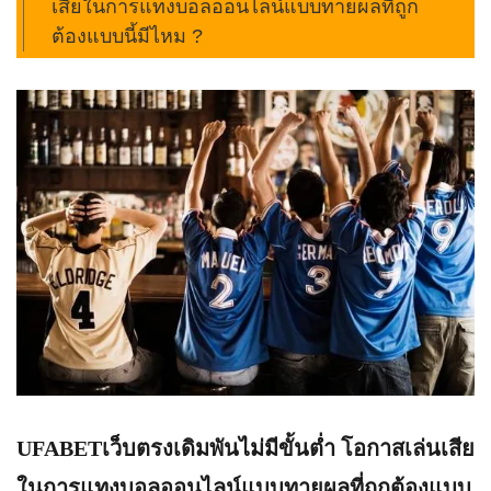
เสียในการแทงบอลออนไลน์แบบทายผลที่ถูก
ต้องแบบนี้มีไหม ?
UFABETเว็บตรงเดิมพันไม่มีขั้นต่ำ โอกาสเล่นเสีย
ในการแทงบอลออนไลน์แบบทายผลที่ถูกต้องแบบ