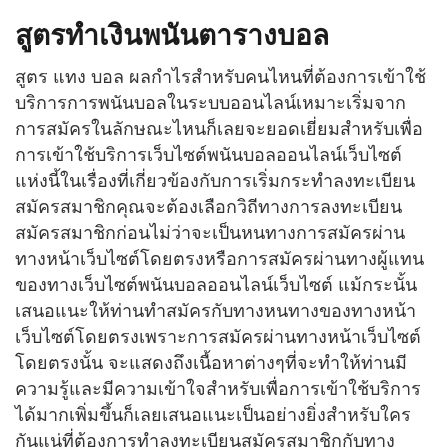
สูตรทำเงินพนันตารางบอล
สูตร แทง บอล ผลกำไรสำหรับคนไหนที่ต้องการเข้าใช้
บริการการพนันบอลในระบบออนไลน์เหมาะเริ่มจาก
การสมัครในลักษณะไหนก็เลยจะยอดเยี่ยมสำหรับเพื่อ
การเข้าใช้บริการเว็บไซต์พนันบอลออนไลน์เว็บไซต์
แห่งนี้ในเรื่องที่เกี่ยวข้องกับการเริ่มกระทำลงทะเบียน
สมัครสมาชิกคุณจะต้องเลือกวิถีทางการลงทะเบียน
สมัครสมาชิกก่อนไม่ว่าจะเป็นหนทางการสมัครผ่าน
ทางหน้าเว็บไซต์โดยตรงหรือการสมัครผ่านทางผู้แทน
ของทางเว็บไซต์พนันบอลออนไลน์เว็บไซต์ แม้กระนั้น
เสนอแนะให้ท่านทำสมัครกับทางหนทางของทางหน้า
เว็บไซต์โดยตรงเพราะการสมัครผ่านทางหน้าเว็บไซต์
โดยตรงนั้น จะแสดงถึงเนื้อหาต่างๆที่จะทำให้ท่านมี
ความรู้และมีความเข้าใจสำหรับเพื่อการเข้าใช้บริการ
ได้มากเพิ่มขึ้นก็เลยเสนอแนะเป็นอย่างยิ่งสำหรับใคร
กันแน่ที่ต้องการทำลงทะเบียนสมัครสมาชิกกับทาง