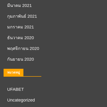
มีนาคม 2021
กุมภาพันธ์ 2021
มกราคม 2021
ธันวาคม 2020
พฤศจิกายน 2020
กันยายน 2020
หมวดหมู่
UFABET
Uncategorized