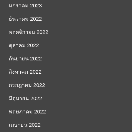
มกราคม 2023
ธันวาคม 2022
พฤศจิกายน 2022
ตุลาคม 2022
กันยายน 2022
สิงหาคม 2022
กรกฎาคม 2022
มิถุนายน 2022
พฤษภาคม 2022
เมษายน 2022