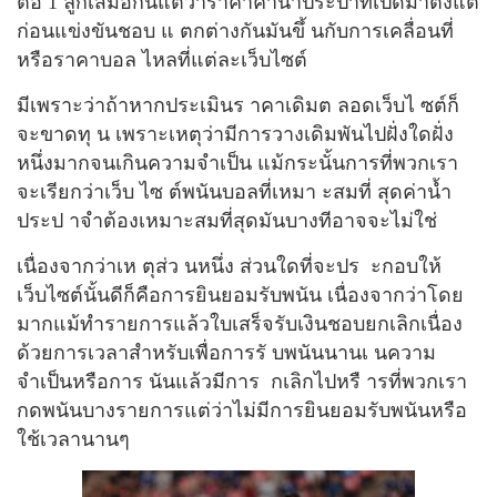
ต่อ 1 ลูกเสมอกันแต่ว่าราคาค่าน้ำประปาที่เปิดมาตั้งแต่
ก่อนแข่งขันชอบ แ ตกต่างกันมันขึ้ นกับการเคลื่อนที่
หรือราคาบอล ไหลที่แต่ละเว็บไซต์
มีเพราะว่าถ้าหากประเมินร าคาเดิมต ลอดเว็บไ ซต์ก็
จะขาดทุ น เพราะเหตุว่ามีการวางเดิมพันไปฝั่งใดฝั่ง
หนึ่งมากจนเกินความจำเป็น แม้กระนั้นการที่พวกเรา
จะเรียกว่าเว็บ ไซ ต์พนันบอลที่เหมา ะสมที่ สุดค่าน้ำ
ประป าจำต้องเหมาะสมที่สุดมันบางทีอาจจะไม่ใช่
เนื่องจากว่าเห ตุส่ว นหนึ่ง ส่วนใดที่จะปร ะกอบให้
เว็บไซต์นั้นดีก็คือการยินยอมรับพนัน เนื่องจากว่าโดย
มากแม้ทำรายการแล้วใบเสร็จรับเงินชอบยกเลิกเนื่อง
ด้วยการเวลาสำหรับเพื่อการรั บพนันนานเ นความ
จำเป็นหรือการ นันแล้วมีการ กเลิกไปหรื ารที่พวกเรา
กดพนันบางรายการแต่ว่าไม่มีการยินยอมรับพนันหรือ
ใช้เวลานานๆ