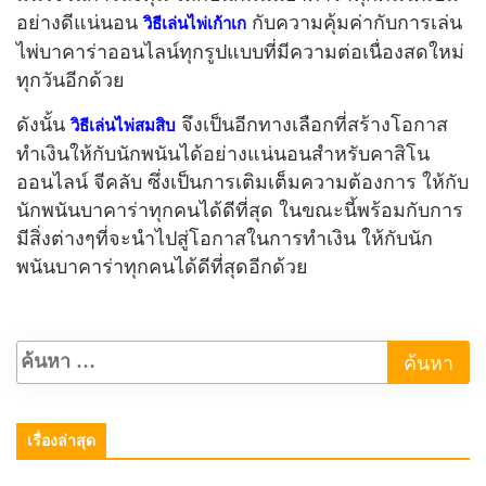
อย่างดีแน่นอน
กับความคุ้มค่ากับการเล่น
วิธีเล่นไพ่เก้าเก
ไพ่บาคาร่าออนไลน์ทุกรูปแบบที่มีความต่อเนื่องสดใหม่
ทุกวันอีกด้วย
ดังนั้น
จึงเป็นอีกทางเลือกที่สร้างโอกาส
วิธีเล่นไพ่สมสิบ
ทำเงินให้กับนักพนันได้อย่างแน่นอนสำหรับคาสิโน
ออนไลน์ จีคลับ ซึ่งเป็นการเติมเต็มความต้องการ ให้กับ
นักพนันบาคาร่าทุกคนได้ดีที่สุด ในขณะนี้พร้อมกับการ
มีสิ่งต่างๆที่จะนำไปสู่โอกาสในการทำเงิน ให้กับนัก
พนันบาคาร่าทุกคนได้ดีที่สุดอีกด้วย
เรื่องล่าสุด