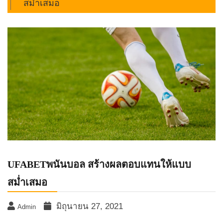
สม่ำเสมอ
UFABETพนันบอล สร้างผลตอบแทนให้แบบ
สม่ำเสมอ
มิถุนายน 27, 2021
Admin