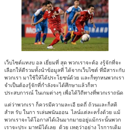
เว็บไซต์แทงบ อล เยี่ยมที่ สุด พวกเราจะต้อ งรู้จักที่จะ
เลือกให้ดีรวมทั้งนำข้อมูลที่ ได้จากเว็บไซต์ ที่มีสาระกับ
พวกเรา มาใช้ให้ได้ประโยชน์ด้วย และก็ทุกหนพวกเรา
จำเป็นต้องรู้จักที่กำลังจะได้ศึกษาแล้วก็หา
ประสบการณ์ ในเกมต่างๆ เพื่อได้วิถีทางที่พวกเราถนัด
แต่ว่าพวกเรา ก็ควรมีความละเอี ยดถี่ ถ้วนและก็สติ
สำห รับ ในกา รเล่นพนันออน ไลน์แต่ละครั้งด้วย แม้
พวกเราจะได้โอกาสได้เงินมากมายอยู่แม้กระนั้นพวก
เราจะประ มาทมิได้เลย ด้วย เหตุว่าอย่าง ไรการเดิม