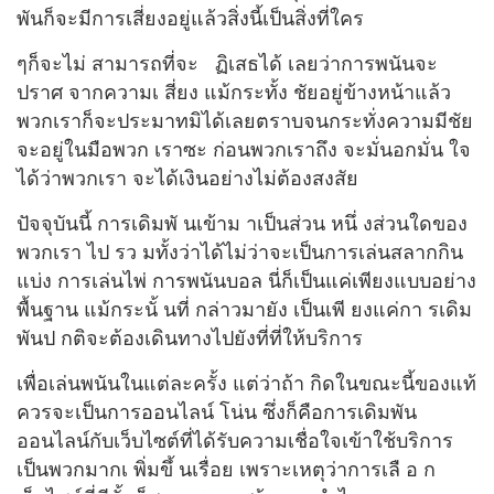
พันก็จะมีการเสี่ยงอยู่แล้วสิ่งนี้เป็นสิ่งที่ใคร
ๆก็จะไม่ สามารถที่จะ ฏิเสธได้ เลยว่าการพนันจะ
ปราศ จากความเ สี่ยง แม้กระทั้ง ชัยอยู่ข้างหน้าแล้ว
พวกเราก็จะประมาทมิได้เลยตราบจนกระทั่งความมีชัย
จะอยู่ในมือพวก เราซะ ก่อนพวกเราถึง จะมั่นอกมั่น ใจ
ได้ว่าพวกเรา จะได้เงินอย่างไม่ต้องสงสัย
ปัจจุบันนี้ การเดิมพั นเข้าม าเป็นส่วน หนึ่ งส่วนใดของ
พวกเรา ไป รว มทั้งว่าได้ไม่ว่าจะเป็นการเล่นสลากกิน
แบ่ง การเล่นไพ่ การพนันบอล นี่ก็เป็นแค่เพียงแบบอย่าง
พื้นฐาน แม้กระนั้ นที่ กล่าวมายัง เป็นเพี ยงแค่กา รเดิม
พันป กติจะต้องเดินทางไปยังที่ที่ให้บริการ
เพื่อเล่นพนันในแต่ละครั้ง แต่ว่าถ้า กิดในขณะนี้ของแท้
ควรจะเป็นการออนไลน์ โน่น ซึ่งก็คือการเดิมพัน
ออนไลน์กับเว็บไซต์ที่ได้รับความเชื่อใจเข้าใช้บริการ
เป็นพวกมากเ พิ่มขึ้ นเรื่อย เพราะเหตุว่าการเลื อ ก