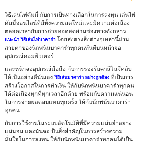
วิธีเล่นไพ่ดัมมี่
กับการเป็นทางเลือกในการลงทุน เล่นไพ่
ดัมมี่ออนไลน์ที่มีทั้งความสดใหม่และมีความต่อเนื่อง
ตลอดเวลากับการถ่ายทอดสดผ่านช่องทางดังกล่าว
โดยส่งตรงสิ่งต่างๆเหล่านี้ผ่าน
แนะนำ วิธีเล่นไพ่บาคาร่า
สายตาของนักพนันบาคาร่าทุกคนทันทีบนหน้าจอ
อุปกรณ์คอมพิวเตอร์
และหน้าจออุปกรณ์มือถือ กับการรองรับคาสิโนจีคลับ
ได้เป็นอย่างดีนั่นเอง
ที่เป็นการ
วิธีเล่นบาคาร่า อย่างถูกต้อง
สร้างโอกาสในการทำเงิน ให้กับนักพนันบาคาร่าทุกคน
ได้ต่อเนื่องทุกที่ทุกเวลาอีกด้วย พร้อมกับความแน่นอน
ในการจ่ายผลตอบแทนทุกครั้ง ให้กับนักพนันบาคาร่า
ทุกคน
กับการใช้งานในระบบอัตโนมัติที่มีความแม่นยำอย่าง
แน่นอน และนั่นจะเป็นสิ่งสำคัญในการสร้างความ
มั่นใจในการลงทุน ให้กับนักพนันบาคาร่าทุกคนได้เป็น