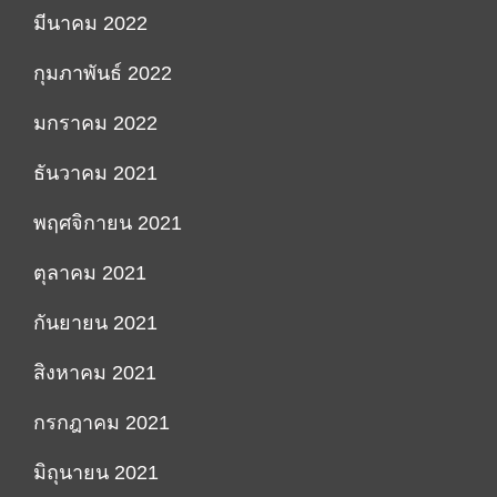
มีนาคม 2022
กุมภาพันธ์ 2022
มกราคม 2022
ธันวาคม 2021
พฤศจิกายน 2021
ตุลาคม 2021
กันยายน 2021
สิงหาคม 2021
กรกฎาคม 2021
มิถุนายน 2021