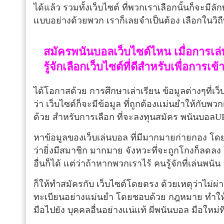
ได้แล้ว รวมทั้งเว็บไซต์ ที่พวกเราเลือกนั้นก็จ
แบบอย่างด้วยพวก เราก็เลยจำเป็นต้อง เลือกในวิถี
สมัครพนันบอลเว็บไซต์ไหน เมื่อการเ
รู้จักเลือกเว็บไซต์ที่ดีสำหรับเพื่อการเข
ได้โอกาสด้วย การศึกษาเล่าเรียน ข้อมูลต่างๆที่เว
ว่า เว็บไซต์ก็จะมีข้อมูล ที่ถูกต้องแม่นยำให้กับพว
ด้วย สำหรับการเลือก ที่จะลงทุนสมัคร พนันบอ
หาข้อมูลของเว็บเล่นบอล ที่มีมากมายก่ายกอง โด
ว่ายิ่งมีสมาชิก มากมาย จังหวะที่จะถูกโกงก็ลดลง 
อื่นก็ได้ แต่ว่าถ้าหากพวกเราไร้ คนรู้จักที่เล่นพน
ก็ให้ทำสมัครกับ เว็บไซต์โดยตรง ด้วยเหตุว่าไม่ผ่
ทะเบียนอย่างแม่นยำ โดยชอบด้วย กฎหมาย ทำให้มั
มือไปยัง บุคคลอื่นอย่างแน่แท้ ผีพนันบอล มือใหม่