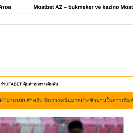
Mostbet AZ – bukmeker ve kazino Mostbet – Gi
ร่าUFABET คุ้มค่าทุกการเดิมพัน
Tฝาก100 สำหรับเพื่อการพนันมาอย่างช้านานในการเดิมพ