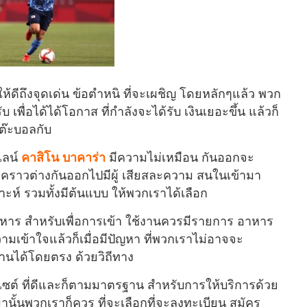
บให้ดีถึงจุดเด่น ข้อตำหนิ ที่จะเผชิญ โดยหลักๆแล้ว พวก
เพื่อได้ได้โอกาส ที่กำลังจะได้รับ เงินเยอะขึ้น แล้วก็
ต๊ะบอลกับ
ไลน์
คาสิโน บาคาร่า
มีความไม่เหมือน กันออกจะ
คราวต่างกันออกไปมีผู้ เสียสละความ สนในเข้ามา
าะห์ รวมทั้งมีต้นแบบ ให้พวกเราได้เลือก
าร สำหรับเพื่อการเข้า ใช้งานควรมีรายการ อาหาร
เข้าใจแล้วก็เมื่อมีปัญหา ที่พวกเราไม่อาจจะ
งานได้โดยตรง ด้วยวิถีทาง
ว็บไซต์ ที่ดีและก็ตามมาตรฐาน สำหรับการให้บริการด้วย
วมานั้นพวกเราก็ควร ที่จะเลือกที่จะลงทะเบียน สมัคร