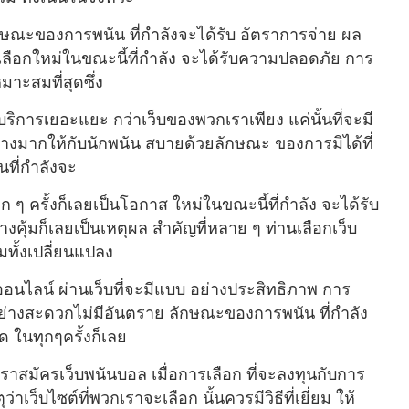
ษณะของการพนัน ที่กำลังจะได้รับ อัตราการจ่าย ผล
มเลือกใหม่ในขณะนี้ที่กำลัง จะได้รับความปลอดภัย การ
าะสมที่สุดซึ่ง
ใช้บริการเยอะแยะ กว่าเว็บของพวกเราเพียง แค่นั้นที่จะมี
างมากให้กับนักพนัน สบายด้วยลักษณะ ของการมิได้ที่
ที่กำลังจะ
ุก ๆ ครั้งก็เลยเป็นโอกาส ใหม่ในขณะนี้ที่กำลัง จะได้รับ
งคุ้มก็เลยเป็นเหตุผล สำคัญที่หลาย ๆ ท่านเลือกเว็บ
ทั้งเปลี่ยนแปลง
ไลน์ ผ่านเว็บที่จะมีแบบ อย่างประสิทธิภาพ การ
อย่างสะดวกไม่มีอันตราย ลักษณะของการพนัน ที่กำลัง
 ในทุกๆครั้งก็เลย
ราสมัครเว็บพนันบอล เมื่อการเลือก ที่จะลงทุนกับการ
ว็บไซต์ที่พวกเราจะเลือก นั้นควรมีวิธีที่เยี่ยม ให้