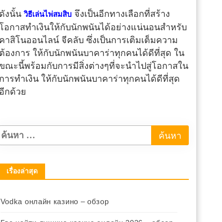
ดังนั้น
จึงเป็นอีกทางเลือกที่สร้าง
วิธีเล่นไพ่สมสิบ
โอกาสทำเงินให้กับนักพนันได้อย่างแน่นอนสำหรับ
คาสิโนออนไลน์ จีคลับ ซึ่งเป็นการเติมเต็มความ
ต้องการ ให้กับนักพนันบาคาร่าทุกคนได้ดีที่สุด ใน
ขณะนี้พร้อมกับการมีสิ่งต่างๆที่จะนำไปสู่โอกาสใน
การทำเงิน ให้กับนักพนันบาคาร่าทุกคนได้ดีที่สุด
อีกด้วย
เรื่องล่าสุด
Vodka онлайн казино – обзор