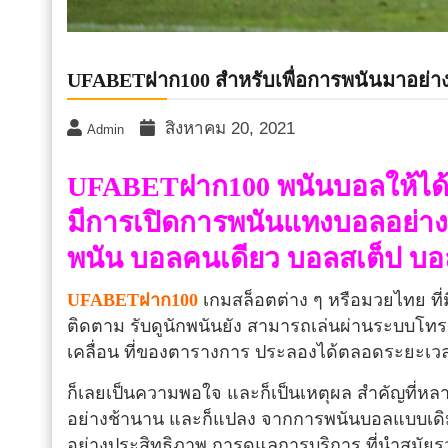
UFABETฝาก100 สำหรับเพื่อการพนันมาอย่า
สิงหาคม 20, 2021
Admin
UFABETฝาก100 พนันบอลให้ได้เง
มีการเปิดการพนันแทงบอลอย่า
พนัน บอลคนเดียว บอลสเต็ป บอ
UFABETฝาก100
เกมสล็อตต่าง ๆ หรือมวยไทย ที่ม
ติดตาม รับดูนักพนันยัง สามารถเล่นผ่านระบบโทร
เคลื่อน ที่ของตารางการ ประลองได้ตลอดระยะเว
ก็เลยเป็นความพอใจ และก็เป็นเหตุผล สำคัญที่หลา
อย่างช้านาน และก็แปลง จากการพนันบอลแบบเดิม
อย่างประสิทธิภาพ การดูแลการบริการ ที่นำสมัยรว