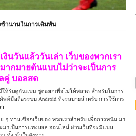
งช้านานในการเดิมพัน
ินวันแล้ววันเล่า เว็บของพวกเรา
งมากมายต้นแบบไม่ว่าจะเป็นการ
ลคู่ บอลสด
ีให้รับดูกันแบบ ชูต่อยกเพื่อไม่ให้พลาด สำหรับในการ
ศัพท์มือถือระบบ Android ที่จะสบายสำหรับ การใช้การ
ลา
ย ๆ ท่านเฃือกเว็บของ พวกเราสำหรับ เพื่อการพนัน มา
มาเป็นการแทงบอล ออนไลน์ ผ่านเว็บที่จะมีแบบ
ม ทั้งเน้นในจังหวะ