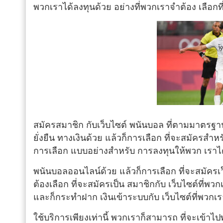
พวกเราได้ลงทุนด้วย อย่างที่พวกเราจำต้อง เลือกท
สมัครสมาชิก กับเว็บไซต์ พนันบอล ที่ตามมาตรฐ
ยั่งยืน ทางเงินด้วย แล้วก็การเลือก ที่จะสมัครสำ
การเลือก แบบอย่างสำหรับ การลงทุนให้พวก เราไ
พนันบอลออนไลน์ด้วย แล้วก็การเลือก ที่จะสมัครเ
ต้องเลือก ที่จะสมัครเป็น สมาชิกกับ เว็บไซต์ที่พ
และก็กระทำฝาก เงินเข้าระบบกับ เว็บไซต์ที่พวกเ
ใช้บริการเพียงเท่านี้ พวกเราก็สามารถ ที่จะเข้าไ