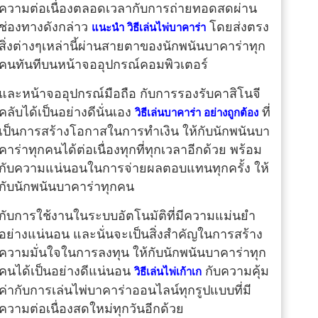
ความต่อเนื่องตลอดเวลากับการถ่ายทอดสดผ่าน
ช่องทางดังกล่าว
โดยส่งตรง
แนะนำ วิธีเล่นไพ่บาคาร่า
สิ่งต่างๆเหล่านี้ผ่านสายตาของนักพนันบาคาร่าทุก
คนทันทีบนหน้าจออุปกรณ์คอมพิวเตอร์
และหน้าจออุปกรณ์มือถือ กับการรองรับคาสิโนจี
คลับได้เป็นอย่างดีนั่นเอง
ที่
วิธีเล่นบาคาร่า อย่างถูกต้อง
เป็นการสร้างโอกาสในการทำเงิน ให้กับนักพนันบา
คาร่าทุกคนได้ต่อเนื่องทุกที่ทุกเวลาอีกด้วย พร้อม
กับความแน่นอนในการจ่ายผลตอบแทนทุกครั้ง ให้
กับนักพนันบาคาร่าทุกคน
กับการใช้งานในระบบอัตโนมัติที่มีความแม่นยำ
อย่างแน่นอน และนั่นจะเป็นสิ่งสำคัญในการสร้าง
ความมั่นใจในการลงทุน ให้กับนักพนันบาคาร่าทุก
คนได้เป็นอย่างดีแน่นอน
กับความคุ้ม
วิธีเล่นไพ่เก้าเก
ค่ากับการเล่นไพ่บาคาร่าออนไลน์ทุกรูปแบบที่มี
ความต่อเนื่องสดใหม่ทุกวันอีกด้วย