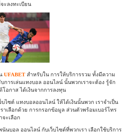
ี่จะลงทะเบียน
าน
UFABET
สำหรับใน การให้บริการรวม ทั้งมีความ
หรับการเล่นแทงบอล ออนไลน์ นั้นพวกเราจะต้อง รู้จัก
ด้โอกาส ได้เงินจากการลงทุน
ว็บไซต์ แทงบอลออนไลน์ ให้ได้เงินนั้นพวก เราจำเป็น
วกเราเลือกด้วย การกรอกข้อมูล ส่วนตัวพร้อมเบอร์โทร
ราจะเลือก
ปพนันบอล ออนไลน์ กับเว็บไซต์ที่พวกเรา เลือกใช้บริการ