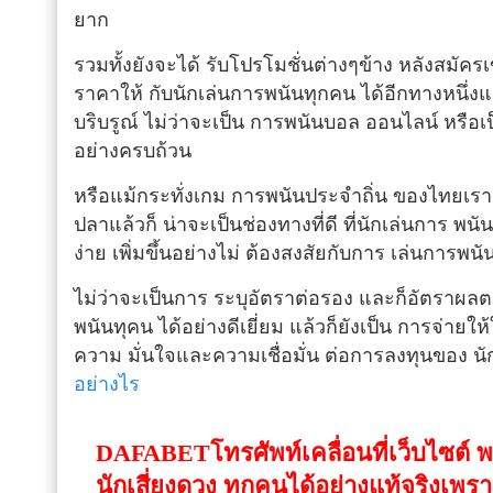
ยาก
รวมทั้งยังจะได้ รับโปรโมชั่นต่างๆข้าง หลังสมัคร
ราคาให้ กับนักเล่นการพนันทุกคน ได้อีกทางหนึ่ง
บริบรูณ์ ไม่ว่าจะเป็น การพนันบอล ออนไลน์ หรือ
อย่างครบถ้วน
หรือแม้กระทั่งเกม การพนันประจำถิ่น ของไทยเราก็ย
ปลาแล้วก็ น่าจะเป็นช่องทางที่ดี ที่นักเล่นการ พ
ง่าย เพิ่มขึ้นอย่างไม่ ต้องสงสัยกับการ เล่นการพ
ไม่ว่าจะเป็นการ ระบุอัตราต่อรอง และก็อัตราผล
พนันทุคน ได้อย่างดีเยี่ยม แล้วก็ยังเป็น การจ่ายใ
ความ มั่นใจและความเชื่อมั่น ต่อการลงทุนของ นักเ
อย่างไร
DAFABETโทรศัพท์เคลื่อนที่เว็บไซต์ พนัน
นักเสี่ยงดวง ทุกคนได้อย่างแท้จริงเพรา