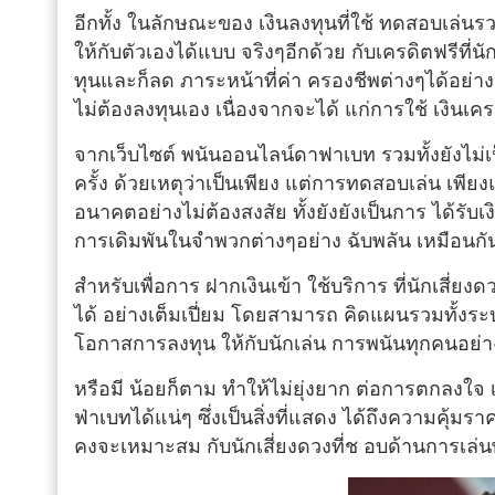
อีกทั้ง ในลักษณะของ เงินลงทุนที่ใช้ ทดสอบเล่นรว
ให้กับตัวเองได้แบบ จริงๆอีกด้วย กับเครดิตฟรีที่
ทุนและก็ลด ภาระหน้าที่ค่า ครองชีพต่างๆได้อย่าง
ไม่ต้องลงทุนเอง เนื่องจากจะได้ แก่การใช้ เงินเ
จากเว็บไซต์ พนันออนไลน์ดาฟาเบท รวมทั้งยังไม่เป
ครั้ง ด้วยเหตุว่าเป็นเพียง แต่การทดสอบเล่น เพียง
อนาคตอย่างไม่ต้องสงสัย ทั้งยังยังเป็นการ ได้รั
การเดิมพันในจำพวกต่างๆอย่าง ฉับพลัน เหมือนกันก
สำหรับเพื่อการ ฝากเงินเข้า ใช้บริการ ที่นักเสี่ย
ได้ อย่างเต็มเปี่ยม โดยสามารถ คิดแผนรวมทั้งระบุ
โอกาสการลงทุน ให้กับนักเล่น การพนันทุกคนอย่างแ
หรือมี น้อยก็ตาม ทำให้ไม่ยุ่งยาก ต่อการตกลงใจ
ฟ่าเบทได้แน่ๆ ซึ่งเป็นสิ่งที่แสดง ได้ถึงความคุ้ม
คงจะเหมาะสม กับนักเสี่ยงดวงที่ช อบด้านการเล่