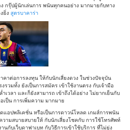
 กรุ๊ปผู้นักเล่นการ พนันทุกคนอย่าง มากมายกับทาง
งยิ่ง
สูตรบาคาร่า
คาต่อการลงทุน ให้กับนักเสี่ยงดวง ในช่วงปัจจุบัน
งรวมทั้ง ยังเป็นการสมัคร เข้าใช้งานตรง กับเจ้ามือ
วล่ำเวลา และก็ยังสามารถ เข้าถึงได้อย่าง ไม่ยากเย็นกับ
ื่อเป็น การเพิ่มความ มากมาย
ลดแอปพลิเคชั่น หรือเป็นการดาวน์โหลด เกมส์การพนัน
้างความสบายสบายให้ กับนักเสี่ยงโชคกับ การใช้โทรศัพท์
านกับเว็บดาฟาเบท กับวิธีการเข้าใช้บริการ ที่ไม่ยุ่ง