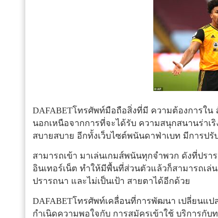
DAFABETโทรศัพท์มือถือสิ่งที่มี ความต้องการใน 
นอกเหนือจากการที่จะได้รับ ความสนุกสนานร่าเริ
สบายสบาย อีกทั้งเว็บไซต์พนันดาฟ่าเบท มีการปรั
สามารถเข้า มาเล่นเกมส์พนันทุกจำพวก ดังที่ปรารถ
อินเทอร์เน็ต ทำให้มีพื้นที่ส่วนตัวแล้วก็สามารถเล่
ปรารถนา และไม่เป็นเป้า สายตาได้อีกด้วย
DAFABETโทรศัพท์เคลื่อนที่การพัฒนา เปลี่ยนแปลงมา
กำเนิดความพอใจกับ การสมัครเข้าใช้ บริการกับทาง