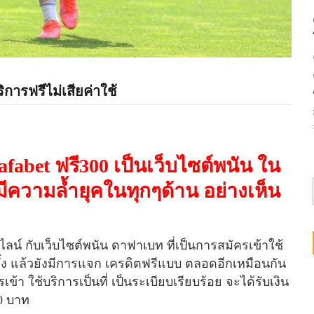
การฟรีไม่เสียค่าใช้
fabet ฟรี300 เป็นเว็บไซต์พนัน ใน
มีความล้ำยุคในทุกๆด้าน อย่างเห็น
น์ กับเว็บไซต์พนัน ดาฟาเบท ที่เป็นการสมัครเข้าใช้
รั้ง แล้วยังมีการแจก เครดิตฟรีแบบ ตลอดอีกเหมือนกัน
้า ใช้บริการเป็นที่ เป็นระเบียบเรียบร้อย จะได้รับเงิน
00 บาท