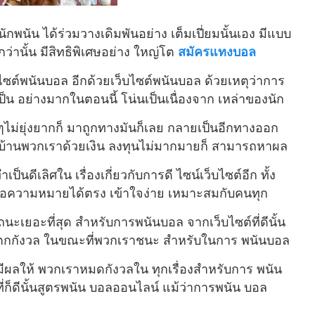
นักพนัน ได้ร่วมวางเดิมพันอย่าง เต็มเปี่ยมนั้นเอง มีแบบ
กว่านั้น มีสิทธิพิเศษอย่าง ใหญ่โต
สมัครแทงบอล
ซต์พนันบอล อีกด้วยเว็บไซต์พนันบอล ด้วยเหตุว่าการ
ป็น อย่างมากในตอนนี้ โน่นเป็นเนื่องจาก เหล่าของนัก
ยุ่งยากก็ มาถูกทางมันก็เลย กลายเป็นอีกทางออก
ซต์บ้านพวกเราด้วยเงิน ลงทุนไม่มากมายก็ สามารถหาผล
็นดีเลิศใน เรื่องเกี่ยวกับการดี ไซน์เว็บไซต์อีก ทั้ง
่อความหมายได้ตรง เข้าใจง่าย เหมาะสมกับคนทุก
รรถนะเยอะที่สุด สำหรับการพนันบอล จากเว็บไซต์ที่ดีนั้น
มาวิตกกังวล ในขณะที่พวกเราชนะ สำหรับในการ พนันบอล
มีผลให้ พวกเราหมดกังวลใน ทุกเรื่องสำหรับการ พนัน
ี่ก็ดีนั้นสูตรพนัน บอลออนไลน์ แม้ว่าการพนัน บอล