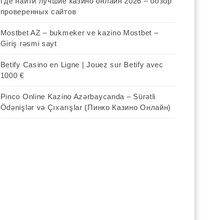
Где найти лучшие казино онлайн 2026 – обзор
проверенных сайтов
Mostbet AZ – bukmeker ve kazino Mostbet –
Giriş rəsmi sayt
Betify Casino en Ligne | Jouez sur Betify avec
1000 €
Pinco Online Kazino Azərbaycanda – Sürətli
Ödənişlər və Çıxarışlar (Пинко Казино Онлайн)