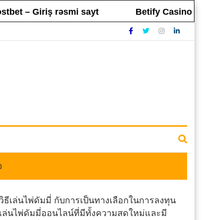
 Giriş rəsmi sayt
Betify Casino en Ligne | J
จ
วิธีเล่นไพ่ดัมมี่
กับการเป็นทางเลือกในการลงทุน
เล่นไพ่ดัมมี่ออนไลน์ที่มีทั้งความสดใหม่และมี