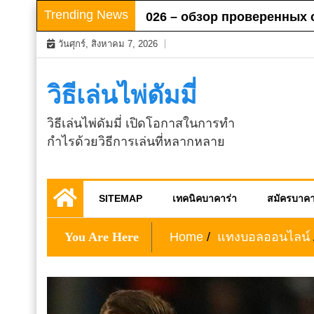
Skip
Trending News
е казино онлайн 2026 – обзор проверенных сайто
to
วันศุกร์, สิงหาคม 7, 2026
content
วิธีเล่นไพ่ดัมมี่
วิธีเล่นไพ่ดัมมี่ เปิดโอกาสในการทำ
กำไรด้วยวิธีการเล่นที่หลากหลาย
SITEMAP
เทคนิคบาคาร่า
สมัครบาคา
You Are Here
Home
แทงบอลออนไลน์