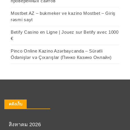
проверенных сайтов
Mostbet AZ – bukmeker ve kazino Mostbet – Giriş
rəsmi sayt
Betify Casino en Ligne | Jouez sur Betify avec 1000
€
Pinco Online Kazino Azərbaycanda – Sürətli
Ödənişlər və Çıxarışlar (Пинко Казино Онлайн)
คลังเก็บ
สิงหาคม 2026