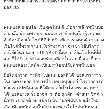
ทรัพย์สมบัติในการเป็นเว็บตรง แต่ว่าสำหรับเว็บพนัน
บอล 789
พนันบอล อ อนไล เว็บ ซต์ไหน ดี เมื่อการเลื กพนั นบอ
ลออนไลน์ของพวกเรานั้นพวกเราจำเป็นต้องรู้จักที่จะ
จำต้องเลือกเว็บไซต์ที่ดีสำหรับเพื่อการลงทุนด้วย อย่าง
เว็บไซต์ที่พวกเราแ น่ใจว่าพวกเรา จะเข้า ใช้บริการ
ล้วไ ด้เงินแ น่อย่าง UFABET ซึ่งนับว่าเป็นเว็บไซต์ที่ดี
และก็ได้รับการยินยอมรับสูงที่สุดในเวลานี้ และก็การ
พนันบอลออนไลน์จะเป็นประโยชน์กับนักพนันบอล
มือใหม่กว่าก ารที่จะไปพนัน บอลที่โต๊ะบอลเพราะว่า
ในบางครั้งพวกเราบางทีอาจขาดทุนผลกำไรจากการที่
พวกเราไปพนันบอลที่โต๊ะบอลก็เป็นได้ เพราะว่าทาง
โต๊ะบอลบางค รั้ง อาจจะจะต้อ ถูกหัก ค่าสมา ชิกค่ า
น้ำปร ะปาอีกด้ วย แม้กระนั้น านักพนันบอ ลมือใหม่
เลือกที่จะพนันบอลในลักษณะของเว็บไซต์พนันบอล