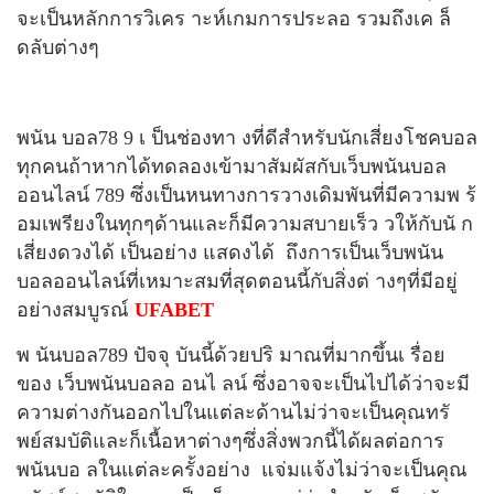
จะเป็นหลักการวิเคร าะห์เกมการประลอ รวมถึงเค ล็
ดลับต่างๆ
พนัน บอล78 9 เ ป็นช่องทา งที่ดีสำหรับนักเสี่ยงโชคบอล
ทุกคนถ้าหากได้ทดลองเข้ามาสัมผัสกับเว็บพนันบอล
ออนไลน์ 789 ซึ่งเป็นหนทางการวางเดิมพันที่มีความพ ร้
อมเพรียงในทุกๆด้านและก็มีความสบายเร็ว วให้กับนั ก
เสี่ยงดวงได้ เป็นอย่าง แสดงได้ ถึงการเป็นเว็บพนัน
บอลออนไลน์ที่เหมาะสมที่สุดตอนนี้กับสิ่งต่ างๆที่มีอยู่
อย่างสมบูรณ์
UFABET
พ นันบอล789 ปัจจุ บันนี้ด้วยปริ มาณที่มากขึ้นเ รื่อย
ของ เว็บพนันบอลอ อนไ ลน์ ซึ่งอาจจะเป็นไปได้ว่าจะมี
ความต่างกันออกไปในแต่ละด้านไม่ว่าจะเป็นคุณทรั
พย์สมบัติและก็เนื้อหาต่างๆซึ่งสิ่งพวกนี้ได้ผลต่อการ
พนันบอ ลในแต่ละครั้งอย่าง แจ่มแจ้งไม่ว่าจะเป็นคุณ