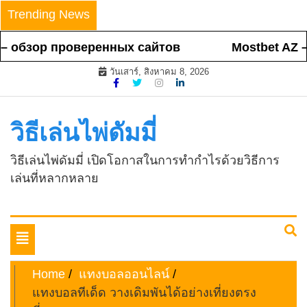
Skip
Trending News
to
content
бзор проверенных сайтов
Mostbet AZ – buk
วันเสาร์, สิงหาคม 8, 2026
วิธีเล่นไพ่ดัมมี่
วิธีเล่นไพ่ดัมมี่ เปิดโอกาสในการทำกำไรด้วยวิธีการ
เล่นที่หลากหลาย
Toggle
navigation
Home
แทงบอลออนไลน์
แทงบอลทีเด็ด วางเดิมพันได้อย่างเที่ยงตรง