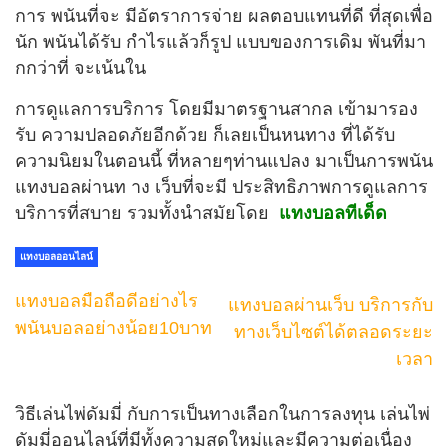
การ พนันที่จะ มีอัตราการจ่าย ผลตอบแทนที่ดี ที่สุดเพื่อ
นัก พนันได้รับ กำไรแล้วก็รูป แบบของการเดิม พันที่มา
กกว่าที่ จะเน้นใน
การดูแลการบริการ โดยมีมาตรฐานสากล เข้ามารอง
รับ ความปลอดภัยอีกด้วย ก็เลยเป็นหนทาง ที่ได้รับ
ความนิยมในตอนนี้ ที่หลายๆท่านแปลง มาเป็นการพนัน
แทงบอลผ่านท าง เว็บที่จะมี ประสิทธิภาพการดูแลการ
บริการที่สบาย รวมทั้งนำสมัยโดย
แทงบอลทีเด็ด
แทงบอลออนไลน์
แทงบอลมือถือดีอย่างไร
แทงบอลผ่านเว็บ บริการกับ
พนันบอลอย่างน้อย10บาท
ทางเว็บไซต์ได้ตลอดระยะ
เวลา
วิธีเล่นไพ่ดัมมี่
กับการเป็นทางเลือกในการลงทุน เล่นไพ่
ดัมมี่ออนไลน์ที่มีทั้งความสดใหม่และมีความต่อเนื่อง