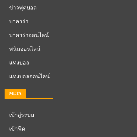
ข่าวฟุตบอล
บาคาร่า
บาคาร่าออนไลน์
พนันออนไลน์
แทงบอล
แทงบอลออนไลน์
META
เข้าสู่ระบบ
เข้าฟีด