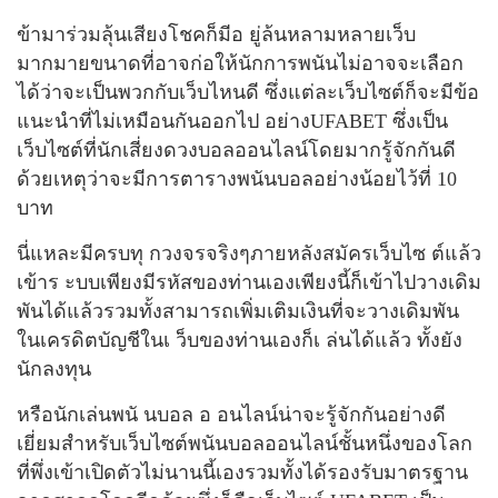
ข้ามาร่วมลุ้นเสียงโชคก็มีอ ยู่ล้นหลามหลายเว็บ
มากมายขนาดที่อาจก่อให้นักการพนันไม่อาจจะเลือก
ได้ว่าจะเป็นพวกกับเว็บไหนดี ซึ่งแต่ละเว็บไซต์ก็จะมีข้อ
แนะนำที่ไม่เหมือนกันออกไป อย่างUFABET ซึ่งเป็น
เว็บไซต์ที่นักเสี่ยงดวงบอลออนไลน์โดยมากรู้จักกันดี
ด้วยเหตุว่าจะมีการตารางพนันบอลอย่างน้อยไว้ที่ 10
บาท
นี่แหละมีครบทุ กวงจรจริงๆภายหลังสมัครเว็บไซ ต์แล้ว
เข้าร ะบบเพียงมีรหัสของท่านเองเพียงนี้ก็เข้าไปวางเดิม
พันได้แล้วรวมทั้งสามารถเพิ่มเติมเงินที่จะวางเดิมพัน
ในเครดิตบัญชีในเ ว็บของท่านเองก็เ ล่นได้แล้ว ทั้งยัง
นักลงทุน
หรือนักเล่นพนั นบอล อ อนไลน์น่าจะรู้จักกันอย่างดี
เยี่ยมสำหรับเว็บไซต์พนันบอลออนไลน์ชั้นหนึ่งของโลก
ที่พึ่งเข้าเปิดตัวไม่นานนี้เองรวมทั้งได้รองรับมาตรฐาน