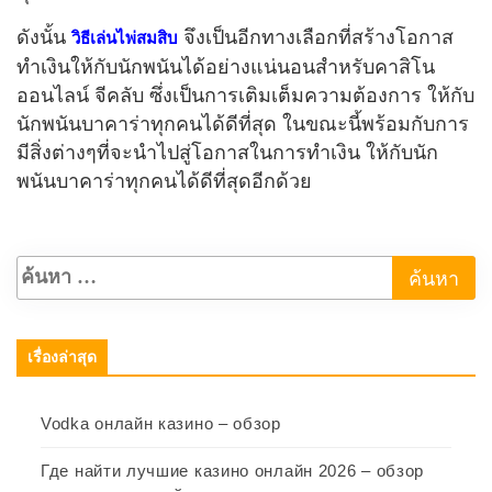
ดังนั้น
จึงเป็นอีกทางเลือกที่สร้างโอกาส
วิธีเล่นไพ่สมสิบ
ทำเงินให้กับนักพนันได้อย่างแน่นอนสำหรับคาสิโน
ออนไลน์ จีคลับ ซึ่งเป็นการเติมเต็มความต้องการ ให้กับ
นักพนันบาคาร่าทุกคนได้ดีที่สุด ในขณะนี้พร้อมกับการ
มีสิ่งต่างๆที่จะนำไปสู่โอกาสในการทำเงิน ให้กับนัก
พนันบาคาร่าทุกคนได้ดีที่สุดอีกด้วย
เรื่องล่าสุด
Vodka онлайн казино – обзор
Где найти лучшие казино онлайн 2026 – обзор