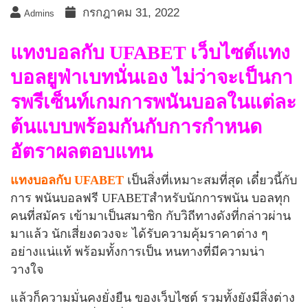
กรกฎาคม 31, 2022
Admins
แทงบอลกับ UFABET เว็บไซต์แทง
บอลยูฟ่าเบทนั่นเอง ไม่ว่าจะเป็นกา
รพรีเซ็นท์เกมการพนันบอลในแต่ละ
ต้นแบบพร้อมกันกับการกำหนด
อัตราผลตอบแทน
แทงบอลกับ UFABET
เป็นสิ่งที่เหมาะสมที่สุด เดี๋ยวนี้กับ
การ พนันบอลฟรี UFABETสำหรับนักการพนัน บอลทุก
คนที่สมัคร เข้ามาเป็นสมาชิก กับวิถีทางดังที่กล่าวผ่าน
มาแล้ว นักเสี่ยงดวงจะ ได้รับความคุ้มราคาต่าง ๆ
อย่างแน่แท้ พร้อมทั้งการเป็น หนทางที่มีความน่า
วางใจ
แล้วก็ความมั่นคงยั่งยืน ของเว็บไซต์ รวมทั้งยังมีสิ่งต่าง