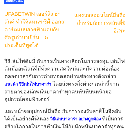
พนันออนไลน์
UFABETWIN เออร์ลิง ฮา
แทงบอลออนไลน์มือถือ
ลันด์ ทําให้แมนฯ ซิตี้ ออกส
สำหรับนักการพนันที่มี
ตาร์ตแบบสายฟ้าแลบกับ
อิสระ
ศัตรูเก่าบาเยิร์น – 5
ประเด็นที่พูดได้
วิธีเล่นไพ่ดัมมี่
กับการเป็นทางเลือกในการลงทุน เล่นไพ่
ดัมมี่ออนไลน์ที่มีทั้งความสดใหม่และมีความต่อเนื่อง
ตลอดเวลากับการถ่ายทอดสดผ่านช่องทางดังกล่าว
โดยส่งตรงสิ่งต่างๆเหล่านี้ผ่าน
แนะนำ วิธีเล่นไพ่บาคาร่า
สายตาของนักพนันบาคาร่าทุกคนทันทีบนหน้าจอ
อุปกรณ์คอมพิวเตอร์
และหน้าจออุปกรณ์มือถือ กับการรองรับคาสิโนจีคลับ
ได้เป็นอย่างดีนั่นเอง
ที่เป็นการ
วิธีเล่นบาคาร่า อย่างถูกต้อง
สร้างโอกาสในการทำเงิน ให้กับนักพนันบาคาร่าทุกคน