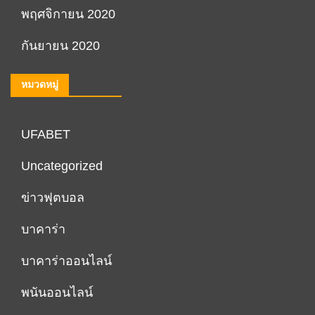
พฤศจิกายน 2020
กันยายน 2020
หมวดหมู่
UFABET
Uncategorized
ข่าวฟุตบอล
บาคาร่า
บาคาร่าออนไลน์
พนันออนไลน์