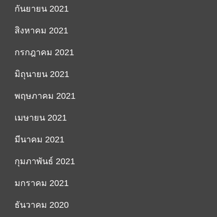
กันยายน 2021
สิงหาคม 2021
กรกฎาคม 2021
มิถุนายน 2021
พฤษภาคม 2021
เมษายน 2021
มีนาคม 2021
กุมภาพันธ์ 2021
มกราคม 2021
ธันวาคม 2020