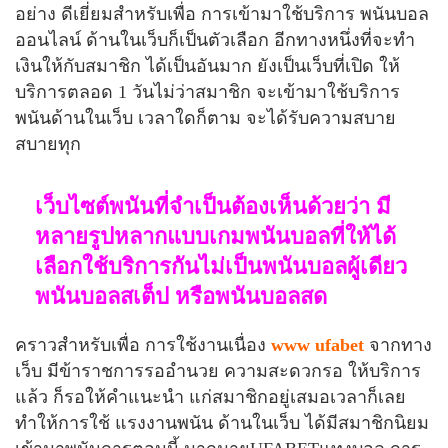
อย่าง ดีเยี่ยมสำหรับเพื่อ การเข้ามาใช้บริการ พนันบอล
ออนไลน์ ด้านในเว็บก็เป็นตัวเลือก อีกทางหนึ่งที่จะทำ
เงินให้กับสมาชิก ได้เป็นอันมาก ยังเป็นเว็บที่เปิด ให้
บริการตลอด 1 วันไม่ว่าสมาชิก จะเข้ามาใช้บริการ
พนันด้านในเว็บ เวลาใดก็ตาม จะได้รับความสบาย
สบายทุก
เว็บไซต์พนันที่จำเป็นต้องเห็นด้วยว่า มี
หลายรูปหลากแบบเกมพนันบอลที่ให้ได้
เลือกใช้บริการกันไม่เป็นพนันบอลผู้เดียว
พนันบอลสเต็ป หรือพนันบอลสด
คราวสำหรับเพื่อ การใช้งานเนื่อง
www ufabet
จากทาง
เว็บ มีข้าราชการรออำนวย ความสะดวกรอ ให้บริการ
แล้ว ก็รอให้คำแนะนำ แก่สมาชิกอยู่เสมอเวลาก็เลย
ทำให้การใช้ แรงงานพนัน ด้านในเว็บ ได้มีสมาชิกนิยม