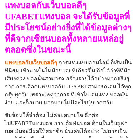
แทงบอลกับเว็บบอลดีๆ
UFABETแทงบอล จะได้รับข้อมูลที่
มีประโยชน์อย่างยิ่งที่ได้ข้อมูลต่างๆ
ที่ดีจากเซียนบอลทั้งหลายแหล่อยู่
ตลอดซึ่งในขณะนี้
แทงบอลกับเว็บบอลดีๆ
การแทงแบบออนไลน์ ก็เริ่มเป็น
ที่นิยม เข้ามาเป็นไม่น้อย เลยทีเดียวขึ้น ถือได้ว่าที่ที่นัก
เสี่ยงดวง บอลนั้นสามารถ สร้างรายได้อย่างมากจริงๆ
จาก การเลือกแทงบอลกับ UFABETสามารถเล่น ได้ทุก
กรุ๊ปทุกวัย เพราะเหตุว่าการ ที่เข้าไปเล่นแทง บอลมัน
ง่าย และก็สบาย มากมายไม่มีอะไรยุ่งยากสลับ
ซับซ้อนให้จำต้อง ไม่ค่อยสบายใจ อีกต่อ
ไปUFABETแทงบอล การเดิมพันบอล ด้านในเว็บยูฟ่า
เบส มันจะมีผลให้สมาชิก นั้นเล่นได้อย่าง ไม่ยากเย็น