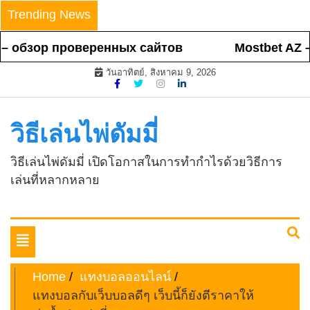
Skip
Trending News
to
content
обзор проверенных сайтов
Mostbet AZ – buk
วันอาทิตย์, สิงหาคม 9, 2026
วิธีเล่นไพ่ดัมมี่
วิธีเล่นไพ่ดัมมี่ เปิดโอกาสในการทำกำไรด้วยวิธีการ
เล่นที่หลากหลาย
Toggle
navigation
Home
แทงบอลออนไลน์
แทงบอลกับเว็บบอลดีๆ เว็บนี้ก็ยังตีราคาให้