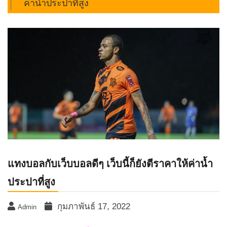
ค่าน้ำประปาที่สูง
แทงบอลกับเว็บบอลดีๆ เว็บนี้ก็ยังตีราคาให้ค่าน้ำ
ประปาที่สูง
กุมภาพันธ์ 17, 2022
Admin