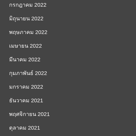
กรกฎาคม 2022
มิถุนายน 2022
พฤษภาคม 2022
เมษายน 2022
มีนาคม 2022
กุมภาพันธ์ 2022
มกราคม 2022
ธันวาคม 2021
พฤศจิกายน 2021
ตุลาคม 2021