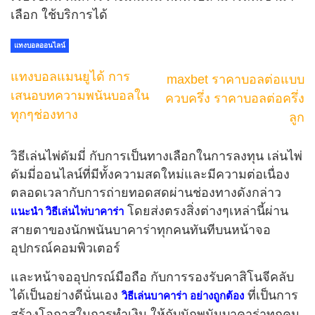
เลือก ใช้บริการได้
แทงบอลออนไลน์
แทงบอลแมนยูได้ การ
maxbet ราคาบอลต่อแบบ
เสนอบทความพนันบอลใน
ควบครึ่ง ราคาบอลต่อครึ่ง
ทุกๆช่องทาง
ลูก
วิธีเล่นไพ่ดัมมี่
กับการเป็นทางเลือกในการลงทุน เล่นไพ่
ดัมมี่ออนไลน์ที่มีทั้งความสดใหม่และมีความต่อเนื่อง
ตลอดเวลากับการถ่ายทอดสดผ่านช่องทางดังกล่าว
โดยส่งตรงสิ่งต่างๆเหล่านี้ผ่าน
แนะนำ วิธีเล่นไพ่บาคาร่า
สายตาของนักพนันบาคาร่าทุกคนทันทีบนหน้าจอ
อุปกรณ์คอมพิวเตอร์
และหน้าจออุปกรณ์มือถือ กับการรองรับคาสิโนจีคลับ
ได้เป็นอย่างดีนั่นเอง
ที่เป็นการ
วิธีเล่นบาคาร่า อย่างถูกต้อง
สร้างโอกาสในการทำเงิน ให้กับนักพนันบาคาร่าทุกคน