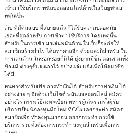
เข้ามาพนันการตอนนี้ มากมายUFABETแทงบอล การ
เข้ามาใช้บริการ พนันบอลออนไลน์ด้านในเว็บยูฟ่าเบ
ทมันเป็น
เว็บ ที่มีต้นแบบ ที่สบายแล้ว ก็ได้รับความปลอดภัย
เยอะที่สุดสำหรับ การเข้ามาใช้บริการ โดยเหตุนั้น
สำหรับในการเข้า มาเล่นพนันด้าน ในเว็บก็จะก่อให้
สมาชิกสร้างกำไร ได้มหาศาลอีก ด้วยและก็สำหรับ ใน
การเล่นด้าน ในซอกซอยก็มิได้ ยุ่งยากมีขั้น ตอนรวมทั้ง
ข้อแม้ ต่างๆชี้แจงเอาไว้ อย่างแจ่มแจ้งเพื่อให้สมาชิก
ได้มี
หนทางสำหรับเพื่อ การทำเงินได้ สำหรับการทำเงิน ได้
อย่างง่าย ๆ อีกด้วยเว็บไซต์ พนันบอลออนไลน์ สมัคร
อย่างไร กรรมวิธีลงทะเบียน ทหารผู้เล่นรวมทั้งผู้รับ
บริการเป็น นักลงทุนมือใหม่ ที่ยังไม่เคยกระทำ สมัคร
สมาชิกเพื่อ ทำลงทุนมาก่อน อยากกระทำ การใช้
บริการ รวมทั้งต้องการกระทำ ลงทุนสำหรับเพื่อการ
ลงทุน