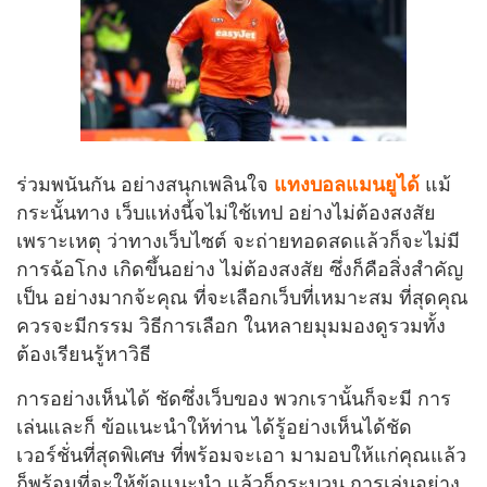
ร่วมพนันกัน อย่างสนุกเพลินใจ
แทงบอลแมนยูได้
แม้
กระนั้นทาง เว็บแห่งนี้จไม่ใช้เทป อย่างไม่ต้องสงสัย
เพราะเหตุ ว่าทางเว็บไซต์ จะถ่ายทอดสดแล้วก็จะไม่มี
การฉ้อโกง เกิดขึ้นอย่าง ไม่ต้องสงสัย ซึ่งก็คือสิ่งสำคัญ
เป็น อย่างมากจ้ะคุณ ที่จะเลือกเว็บที่เหมาะสม ที่สุดคุณ
ควรจะมีกรรม วิธีการเลือก ในหลายมุมมองดูรวมทั้ง
ต้องเรียนรู้หาวิธี
การอย่างเห็นได้ ชัดซึ่งเว็บของ พวกเรานั้นก็จะมี การ
เล่นและก็ ข้อแนะนำให้ท่าน ได้รู้อย่างเห็นได้ชัด
เวอร์ชั่นที่สุดพิเศษ ที่พร้อมจะเอา มามอบให้แก่คุณแล้ว
ก็พร้อมที่จะให้ข้อแนะนำ แล้วก็กระบวน การเล่นอย่าง