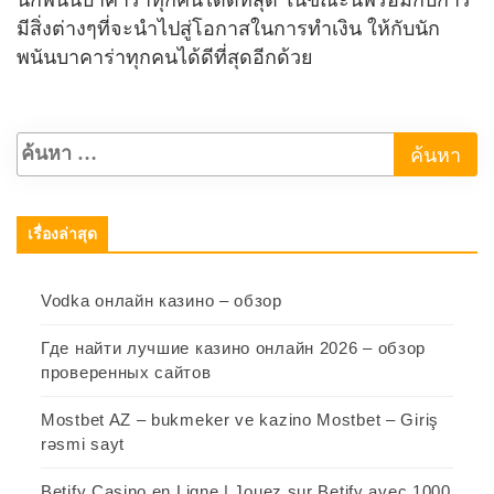
มีสิ่งต่างๆที่จะนำไปสู่โอกาสในการทำเงิน ให้กับนัก
พนันบาคาร่าทุกคนได้ดีที่สุดอีกด้วย
เรื่องล่าสุด
Vodka онлайн казино – обзор
Где найти лучшие казино онлайн 2026 – обзор
проверенных сайтов
Mostbet AZ – bukmeker ve kazino Mostbet – Giriş
rəsmi sayt
Betify Casino en Ligne | Jouez sur Betify avec 1000