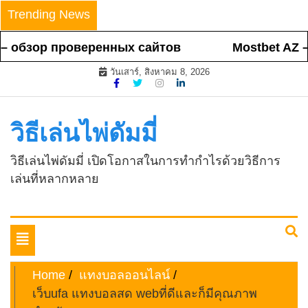
Skip
Trending News
to
content
обзор проверенных сайтов
Mostbet AZ – buk
วันเสาร์, สิงหาคม 8, 2026
วิธีเล่นไพ่ดัมมี่
วิธีเล่นไพ่ดัมมี่ เปิดโอกาสในการทำกำไรด้วยวิธีการ
เล่นที่หลากหลาย
Toggle
navigation
Home
แทงบอลออนไลน์
เว็บufa แทงบอลสด webที่ดีและก็มีคุณภาพ