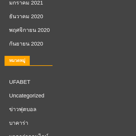
มกราคม 2021
ธันวาคม 2020
พฤศจิกายน 2020
กันยายน 2020
หมวดหมู่
UFABET
Uncategorized
ข่าวฟุตบอล
บาคาร่า