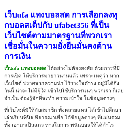
เว็บufa แทงบอลสด การเลือกลงทุ
กบอลสเต็ปกับ ufabet356 ที่เป็น
เว็บไซต์ตามมาตรฐานที่พวกเรา
เชื่อมั่นในความยั่งยืนมั่นคงด้าน
การเงิน
เว็บufa แทงบอลสด
ได้อย่างไม่ต้องสงสัย ด้วยการที่มี
การเปิด ให้บริการมายาวนานแล้ว เพราะเหตุว่า หาก
เว็บไซต์ ปราศจากความน่า ไว้วางใจดำรง อยู่มิได้ถึง
วันนี้ น่าจะไม่มีผู้ใด เข้าไปใช้บริการแน่ๆ พวกเรา ก็เลย
จำเป็น ต้องรู้จักที่จะทำ ความเข้าใจ ในข้อมูลต่างๆ
ที่เว็บไซต์มีให้กับสมาชิก ทั้งหลายแหล่ ได้เข้าไปศึกษา
เล่าเรียนพินิจ พิจารณาเพื่อ ได้ข้อมูลต่างๆ ที่แม่นรวม
ทั้ง เอามาเป็นแถว ทางในการ พนันบอลให้ได้กำไร