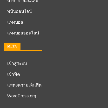
บาคาร่าออนไลน์
พนันออนไลน์
แทงบอล
แทงบอลออนไลน์
META
เข้าสู่ระบบ
เข้าฟีด
แสดงความเห็นฟีด
WordPress.org