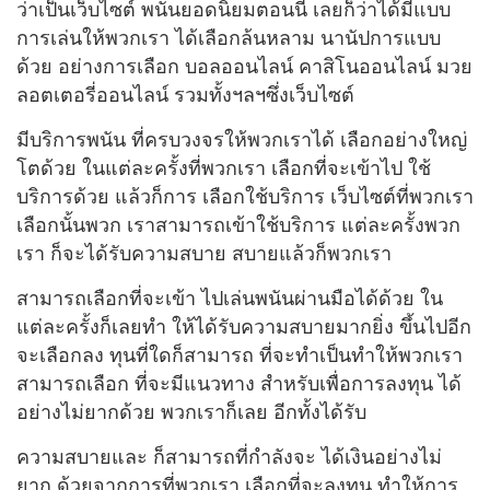
ว่าเป็นเว็บไซต์ พนันยอดนิยมตอนนี้ เลยก็ว่าได้มีแบบ
การเล่นให้พวกเรา ได้เลือกล้นหลาม นานัปการแบบ
ด้วย อย่างการเลือก บอลออนไลน์ คาสิโนออนไลน์ มวย
ลอตเตอรี่ออนไลน์ รวมทั้งฯลฯซึ่งเว็บไซต์
มีบริการพนัน ที่ครบวงจรให้พวกเราได้ เลือกอย่างใหญ่
โตด้วย ในแต่ละครั้งที่พวกเรา เลือกที่จะเข้าไป ใช้
บริการด้วย แล้วก็การ เลือกใช้บริการ เว็บไซต์ที่พวกเรา
เลือกนั้นพวก เราสามารถเข้าใช้บริการ แต่ละครั้งพวก
เรา ก็จะได้รับความสบาย สบายแล้วก็พวกเรา
สามารถเลือกที่จะเข้า ไปเล่นพนันผ่านมือได้ด้วย ใน
แต่ละครั้งก็เลยทำ ให้ได้รับความสบายมากยิ่ง ขึ้นไปอีก
จะเลือกลง ทุนที่ใดก็สามารถ ที่จะทำเป็นทำให้พวกเรา
สามารถเลือก ที่จะมีแนวทาง สำหรับเพื่อการลงทุน ได้
อย่างไม่ยากด้วย พวกเราก็เลย อีกทั้งได้รับ
ความสบายและ ก็สามารถที่กำลังจะ ได้เงินอย่างไม่
ยาก ด้วยจากการที่พวกเรา เลือกที่จะลงทุน ทำให้การ