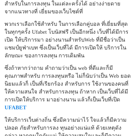
สำหรับในการลงทุน ในแต่ละครั้งได้ อย่างง่ายดาย
จากแนวทางที่ เยี่ยมของเว็บไซต์ที่
พวกเราเลือกใช้สำหรับ ในการเลือกคู่บอล ที่เยี่ยมที่สุด
ในทุกๆครั้ง Ufabet โบนัสฟรี เป็นอีกหนึ่ง เว็บที่ได้มีการ
เปิด ให้บริการมา อย่างนานสำหรับWeb ที่มีชื่อว่าเป็น
แชมป์ยูฟ่าเบท ซึ่งเป็นเว็บที่ได้ มีการเปิดให้ บริการใน
ลักษณะ ของการลงทุน การเดิมพัน
ซึ่งถ้าหากว่าถาม คำถามว่าเป็น web ที่ดีและก็มี
คุณภาพสำหรับ การลงทุนหรือ ไม่ก็นับว่าเป็น Web ยอด
นิยมแล้วก็ เป็นที่เรียกร้อง สำหรับการ ใช้งานของคนที่
ให้ความสนใจ สำหรับการลงทุน ถ้าหาก เป็นเว็บที่ได้มี
การเปิดให้บริการ มาอย่างนาน แล้วก็เป็นเว็บที่เปิด
UFABET
ให้บริการเว็บต่างถิ่น ซึ่งมีความน่าไว้ ใจแล้วก็มีความ
ปลอด ภัยสำหรับการลง ทุนอย่างแน่แท้ ด้วยเหตุดัง
กล่าว หากคนใดกันแน่ ให้ความสนใจและก็มีความ