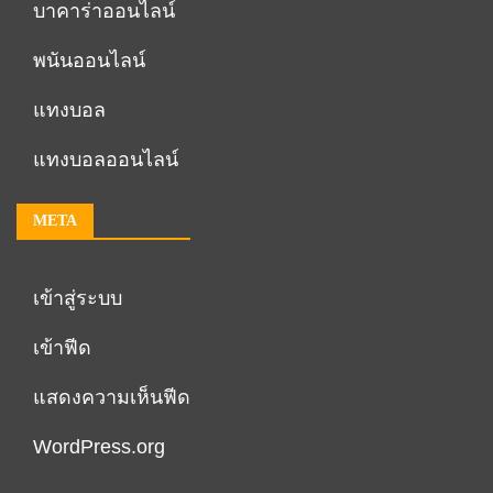
บาคาร่าออนไลน์
พนันออนไลน์
แทงบอล
แทงบอลออนไลน์
META
เข้าสู่ระบบ
เข้าฟีด
แสดงความเห็นฟีด
WordPress.org