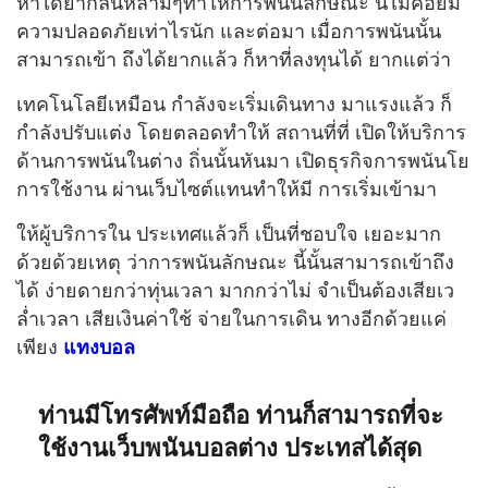
หาได้ยากล้นหลามๆทำให้การพนันลักษณะ นี้ไม่ค่อยมี
ความปลอดภัยเท่าไรนัก และต่อมา เมื่อการพนันนั้น
สามารถเข้า ถึงได้ยากแล้ว ก็หาที่ลงทุนได้ ยากแต่ว่า
เทคโนโลยีเหมือน กำลังจะเริ่มเดินทาง มาแรงแล้ว ก็
กำลังปรับแต่ง โดยตลอดทำให้ สถานที่ที่ เปิดให้บริการ
ด้านการพนันในต่าง ถิ่นนั้นหันมา เปิดธุรกิจการพนันโย
การใช้งาน ผ่านเว็บไซต์แทนทำให้มี การเริ่มเข้ามา
ให้ผู้บริการใน ประเทศแล้วก็ เป็นที่ชอบใจ เยอะมาก
ด้วยด้วยเหตุ ว่าการพนันลักษณะ นี้นั้นสามารถเข้าถึง
ได้ ง่ายดายกว่าทุ่นเวลา มากกว่าไม่ จำเป็นต้องเสียเว
ล่ำเวลา เสียเงินค่าใช้ จ่ายในการเดิน ทางอีกด้วยแค่
เพียง
แทงบอล
ท่านมีโทรศัพท์มือถือ ท่านก็สามารถที่จะ
ใช้งานเว็บพนันบอลต่าง ประเทสได้สุด