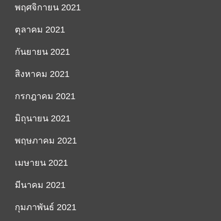
พฤศจิกายน 2021
ตุลาคม 2021
กันยายน 2021
สิงหาคม 2021
กรกฎาคม 2021
มิถุนายน 2021
พฤษภาคม 2021
เมษายน 2021
มีนาคม 2021
กุมภาพันธ์ 2021