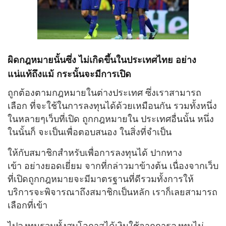
ผิดกฎหมายนั้นซึ่ง ไม่เกิดขึ้นในประเทศไทย อย่าง
แน่แท้ถึงแม้ กระนั้นจะมีการเปิด
ถูกต้องตามกฎหมายในต่างประเทศ ซึ่งเราสามารถ
เลือก ที่จะใช้ในการลงทุนได้ด้วยเหมือนกัน รวมทั้งหนึ่ง
ในหลายๆเว็บที่เปิด ถูกกฎหมายใน ประเทศอื่นนั้น หนึ่ง
ในนั้นก็ จะเป็นเพื่อตอบสนอง ในสิ่งที่จำเป็น
ให้กับสมาชิกสำหรับเพื่อการลงทุนได้ ปากทาง
เข้า อย่างยอดเยี่ยม จากที่กล่าวมาข้างต้น เนื่องจากเว็บ
ที่เปิดถูกกฎหมายจะมีมาตรฐานที่ดีรวมทั้งการให้
บริการจะพิจารณาถึงสมาชิกเป็นหลัก เราก็เลยสามารถ
เลือกที่เข้า