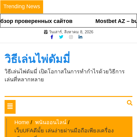
Skip
Trending News
to
content
бзор проверенных сайтов
Mostbet AZ – bukm
วันเสาร์, สิงหาคม 8, 2026
วิธีเล่นไพ่ดัมมี่
วิธีเล่นไพ่ดัมมี่ เปิดโอกาสในการทำกำไรด้วยวิธีการ
เล่นที่หลากหลาย
Toggle
navigation
Home
พนันออนไลน์
เว็บUFAดีมั้ย เล่นง่ายผ่านมือถือเพียงเครื่อง