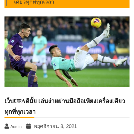
เดียวทุกที่ทุกเวลา
เว็บUFAดีมั้ย เล่นง่ายผ่านมือถือเพียงเครื่องเดียว
ทุกที่ทุกเวลา
พฤศจิกายน 8, 2021
Admin