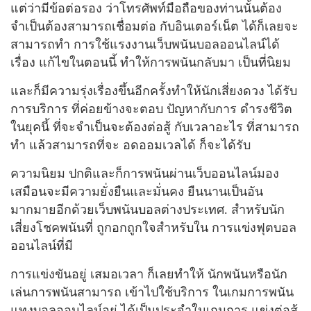
แต่ว่ามีข้อต่อรอง ว่าโทรศัพท์มือถือของท่านนั้นต้อง
จำเป็นต้องสามารถเชื่อมต่อ กับอินเตอร์เน็ต ได้ก็เลยจะ
สามารถทำ การใช้แรงงานเว็บพนันบอลออนไลน์ได้
เรื่อง แก้ไขในตอนนี้ ทำให้การพนันกลับมา เป็นที่นิยม
และก็มีความรุ่งเรื่องขึ้นอีกครั้งทำให้นักเสี่ยงดวง ได้รับ
การบริการ ที่ค่อยข้างจะตอบ ปัญหากับการ ดำรงชีวิต
ในยุคนี้ ที่จะจำเป็นจะต้องต่อสู้ กับเวลาอะไร ที่สามารถ
ทำ แล้วสามารถที่จะ อดออมเวลได้ ก็จะได้รับ
ความนิยม ปกติและก็การพนันผ่านเว็บออนไลน์มอง
เสมือนจะมีความยั่งยืนและมั่นคง ยืนนานเป็นอัน
มากมายอีกด้วยเว็บพนันบอลต่างประเทศ. สำหรับนัก
เสี่ยงโชคพนันที่ ถูกอกถูกใจสำหรับใน การแข่งฟุตบอล
ออนไลน์ที่มี
การแข่งขันอยู่ เสมอเวลา ก็เลยทำให้ นักพนันหรือนัก
เล่นการพนันสามารถ เข้าไปใช้บริการ ในเกมการพนัน
แทงบอลออนไลน์อยู่ ได้เป็นประจำในเกมการ แข่งต่อสู้