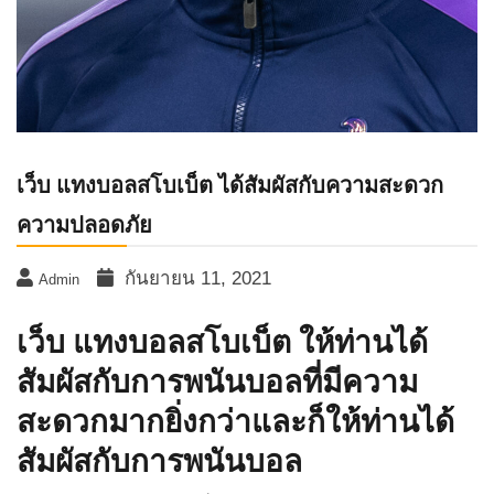
เว็บ แทงบอลสโบเบ็ต ได้สัมผัสกับความสะดวก
ความปลอดภัย
กันยายน 11, 2021
Admin
เว็บ แทงบอลสโบเบ็ต ให้ท่านได้
สัมผัสกับการพนันบอลที่มีความ
สะดวกมากยิ่งกว่าและก็ให้ท่านได้
สัมผัสกับการพนันบอล