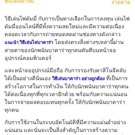
พันได้อย่างมี
ง่ายดาย
วิธีเล่นไพ่ดัมมี่
กับการเป็นทางเลือกในการลงทุน เล่นไพ่
ดัมมี่ออนไลน์ที่มีทั้งความสดใหม่และมีความต่อเนื่อง
ตลอดเวลากับการถ่ายทอดสดผ่านช่องทางดังกล่าว
โดยส่งตรงสิ่งต่างๆเหล่านี้ผ่าน
แนะนำ วิธีเล่นไพ่บาคาร่า
สายตาของนักพนันบาคาร่าทุกคนทันทีบนหน้าจอ
อุปกรณ์คอมพิวเตอร์
และหน้าจออุปกรณ์มือถือ กับการรองรับคาสิโนจีคลับ
ได้เป็นอย่างดีนั่นเอง
ที่เป็นการ
วิธีเล่นบาคาร่า อย่างถูกต้อง
สร้างโอกาสในการทำเงิน ให้กับนักพนันบาคาร่าทุกคน
ได้ต่อเนื่องทุกที่ทุกเวลาอีกด้วย พร้อมกับความแน่นอน
ในการจ่ายผลตอบแทนทุกครั้ง ให้กับนักพนันบาคาร่า
ทุกคน
กับการใช้งานในระบบอัตโนมัติที่มีความแม่นยำอย่าง
แน่นอน และนั่นจะเป็นสิ่งสำคัญในการสร้างความ