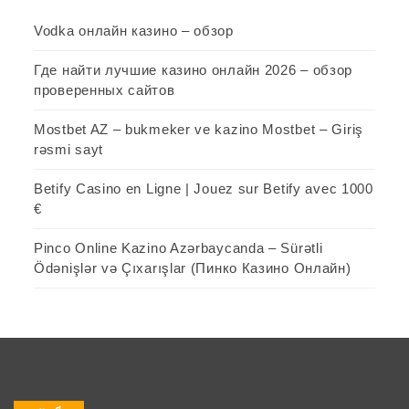
Vodka онлайн казино – обзор
Где найти лучшие казино онлайн 2026 – обзор
проверенных сайтов
Mostbet AZ – bukmeker ve kazino Mostbet – Giriş
rəsmi sayt
Betify Casino en Ligne | Jouez sur Betify avec 1000
€
Pinco Online Kazino Azərbaycanda – Sürətli
Ödənişlər və Çıxarışlar (Пинко Казино Онлайн)