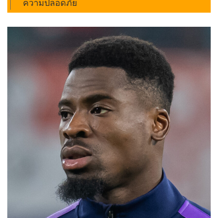
ความปลอดภัย