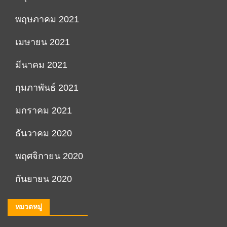
พฤษภาคม 2021
เมษายน 2021
มีนาคม 2021
กุมภาพันธ์ 2021
มกราคม 2021
ธันวาคม 2020
พฤศจิกายน 2020
กันยายน 2020
หมวดหมู่