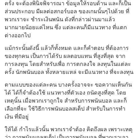
ครั้ง จะต้องพินิจพิจารณา ข้อมูลให้รอบด้าน และก็เป็น
ส่วนประกอบ มีผลต่อสกอร์บอล ของเกมนั้นๆไปด้วย ที่
พวกเราจะ ชำระเงินพนัน ดังที่กล่าวผ่านมาแล้ว
มากมายน้อยแค่ไหน ซึ่ง แต่ละคนก็มีแนวทาง ที่แตก
ต่างออกไป
แม้กระนั้นดังนี้ แล้วก็ทั้งหมด และก็คำตอบ ที่ต้องการ
ของทุกคน เป็นการได้รับ ผลตอบแทน ที่สูงที่สุด จาก
การลงทุน โดยสำหรับเพื่อ การตกลงใจ ลงทุนในแต่ละ
ครั้ง นักพนันบอล ทั้งหลายแหล่ จะมีแนวทาง ที่จะลงทุน
ตามแบบของแต่ละคน บางครั้งอาจจะ ขอความเห็นกัน
ได้ ได้ก็จำต้องใช้ แนวทางที่ตัวเอง ถนัดสูงที่สุด โดย
เหตุนั้น เมื่อพวกเราถูกใจ สำหรับการพนันบอล และก็
เลือกที่จะ ใช้วิธีการพนันบอลสเต็ป สำหรับในการทำ
เงิน ที่มีอยู่
ให้ได้ กำไรแล้วนั้น พวกเราจำต้อง คิดถึงผล เพราะเหตุ
ว่า การพนันบอลสเต็ป เป็นการพนันบอล ที่พวกเราเอา