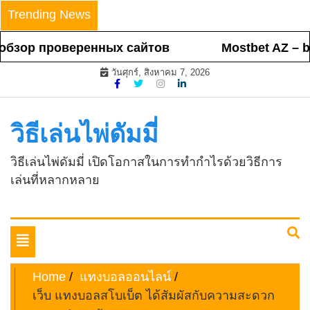
Skip
Trending News
to
content
ор проверенных сайтов
Mostbet AZ – bukme
วันศุกร์, สิงหาคม 7, 2026
วิธีเล่นไพ่ดัมมี่
วิธีเล่นไพ่ดัมมี่ เปิดโอกาสในการทำกำไรด้วยวิธีการ
เล่นที่หลากหลาย
Toggle
navigation
Home
แทงบอลออนไลน์
เว็บ แทงบอลสโบเบ็ต ได้สัมผัสกับความสะดวก