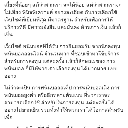
เสี่ยงที่น้อยๆ แม้ว่าพวกเรา จะได้น้อย แต่ว่าพวกเราจะ
ไม่เสี่ยง พินิจพิเคราะห์ อย่างละเอียด กับการเลือกใช้
เว็บไซต์ที่เยี่ยมที่สุด มีมาตรฐาน สำหรับเพื่อการให้
บริการที่ดี มีความยั่งยืน และมั่นคง ด้านการเงิน แล้วก็
เป็น
เว็บไซต์ พนันบอลที่ได้รับ การยินยอมรับ จากนักลงทุน
พนันบอลออนไลน์ จำนวนมาก ที่ชอบเข้ามาใช้บริการ
สำหรับการลงทุน แต่ละครั้ง แล้วก็ลักษณะของ การ
พนันบอล ก็มีให้พวกเรา เลือกลงทุน ได้มากมาย แบบ
อย่าง
ไม่ว่าจะเป็น การพนันบอลสเต็ป การพนันบอลเต็ง การ
พนันบอลสูงต่ำ หรืออีกหลายต้นแบบ ที่พวกเราจะ
สามารถเลือกใช้ สำหรับในการลงทุน แต่ละครั้ง ได้
อย่างไม่ยากเย็น รวมทั้งทำให้พวกเรา ได้โอกาสสำหรับ
เพื่อ