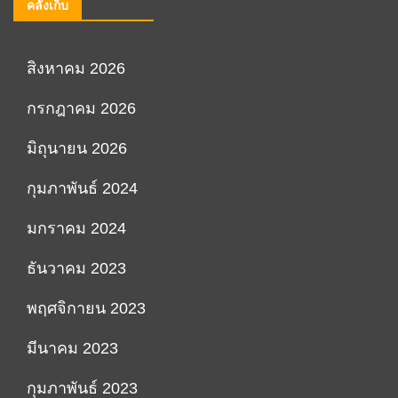
คลังเก็บ
สิงหาคม 2026
กรกฎาคม 2026
มิถุนายน 2026
กุมภาพันธ์ 2024
มกราคม 2024
ธันวาคม 2023
พฤศจิกายน 2023
มีนาคม 2023
กุมภาพันธ์ 2023