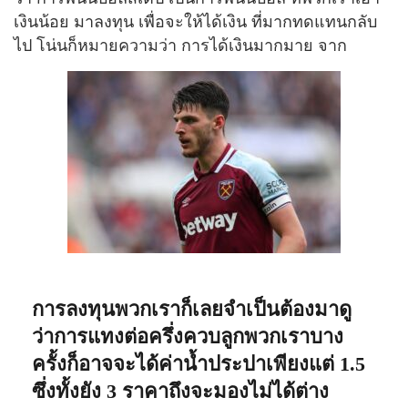
เงินน้อย มาลงทุน เพื่อจะให้ได้เงิน ที่มากทดแทนกลับ
ไป โน่นก็หมายความว่า การได้เงินมากมาย จาก
การลงทุนพวกเราก็เลยจำเป็นต้องมาดู
ว่าการแทงต่อครึ่งควบลูกพวกเราบาง
ครั้งก็อาจจะได้ค่าน้ำประปาเพียงแต่ 1.5
ซึ่งทั้งยัง 3 ราคาถึงจะมองไม่ได้ต่าง