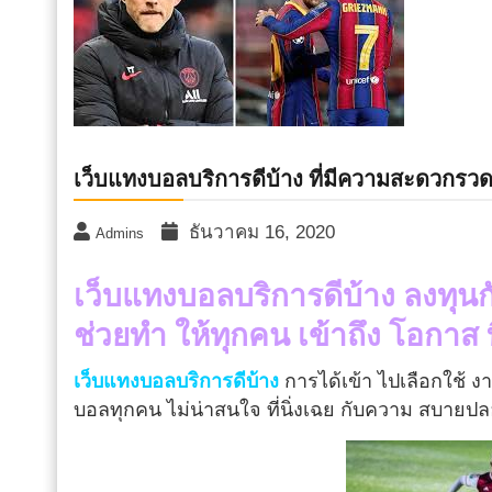
เว็บแทงบอลบริการดีบ้าง ที่มีความสะดวกรวด
ธันวาคม 16, 2020
Admins
เว็บแทงบอลบริการดีบ้าง ลงทุนกับ 
ช่วยทำ ให้ทุกคน เข้าถึง โอกาส ที
เว็บแทงบอลบริการดีบ้าง
การได้เข้า ไปเลือกใช้ ง
บอลทุกคน ไม่น่าสนใจ ที่นิ่งเฉย กับความ สบายป