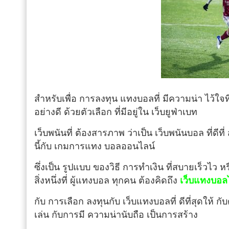
สำหรับเพื่อ การลงทุน แทงบอลที่ มีความน่า ไว้ใจที่สุ
อย่างดี
ด้วยตัวเลือก ที่มีอยู่ใน เว็บยูฟ่าเบท
เว็บพนันที่ ต้องสารภาพ ว่าเป็น
เว็บพนันบอล ที่ดีที่ 
นี้กับ เกมการแทง บอลออนไลน์
ซึ่งเป็น รูปแบบ ของวิธี การทำเงิน ที่สบายเร็วไว หรือค
สิ่งหนึ่งที่ ผู้แทงบอล ทุกคน ต้องคิดถึง
เว็บแทงบอล
กับ การเลือก ลงทุนกับ เว็บแทงบอลที่ ดีที่สุดให้ ก
เล่น กับการมี ความน่านับถือ เป็นการสร้าง