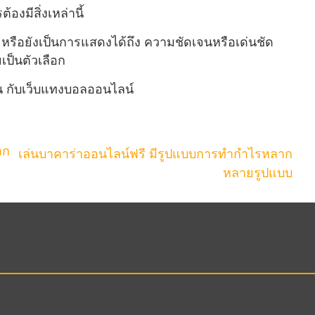
องมีสิ่งเหล่านี้
จ หรือยังเป็นการแสดงได้ถึง ความชัดเจนหรือเด่นชัด
เป็นตัวเลือก
ุน กับเว็บแทงบอลออนไลน์
าก
เล่นบาคาร่าออนไลน์ฟรี มีรูปแบบการทำกำไรหลาก
หลายรูปแบบ