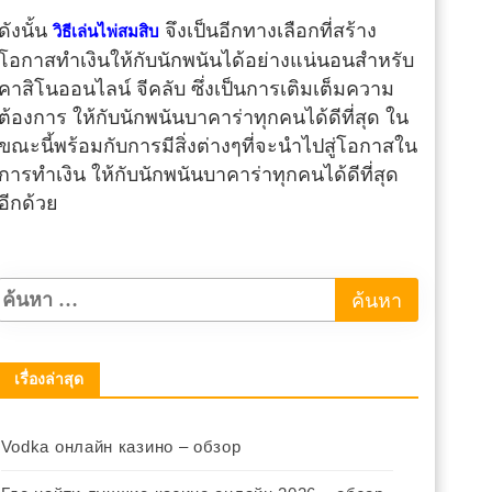
ดังนั้น
จึงเป็นอีกทางเลือกที่สร้าง
วิธีเล่นไพ่สมสิบ
โอกาสทำเงินให้กับนักพนันได้อย่างแน่นอนสำหรับ
คาสิโนออนไลน์ จีคลับ ซึ่งเป็นการเติมเต็มความ
ต้องการ ให้กับนักพนันบาคาร่าทุกคนได้ดีที่สุด ใน
ขณะนี้พร้อมกับการมีสิ่งต่างๆที่จะนำไปสู่โอกาสใน
การทำเงิน ให้กับนักพนันบาคาร่าทุกคนได้ดีที่สุด
อีกด้วย
เรื่องล่าสุด
Vodka онлайн казино – обзор