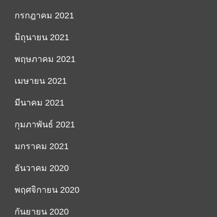
กรกฎาคม 2021
มิถุนายน 2021
พฤษภาคม 2021
เมษายน 2021
มีนาคม 2021
กุมภาพันธ์ 2021
มกราคม 2021
ธันวาคม 2020
พฤศจิกายน 2020
กันยายน 2020