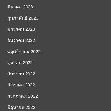
มีนาคม 2023
กุมภาพันธ์ 2023
มกราคม 2023
ธันวาคม 2022
พฤศจิกายน 2022
ตุลาคม 2022
กันยายน 2022
สิงหาคม 2022
กรกฎาคม 2022
มิถุนายน 2022