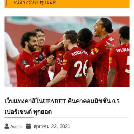
เปอร์เซนต์ ทุกยอด
เว็บแทงคาสิโนUFABET คืนค่าคอมมิชชั่น 0.5
เปอร์เซนต์ ทุกยอด
ตุลาคม 22, 2021
Admin