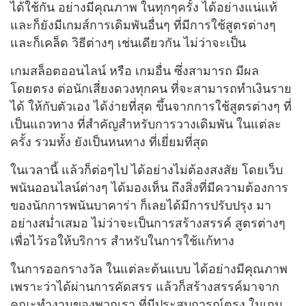
ได้ใช้กัน อย่างมีคุณภาพ ในทุกๆครั้ง ได้อย่างแน่แท้
และก็ยังมีเกมส์การเดิมพันอื่นๆ ที่มีการใช้สูตรต่างๆ
และก็เคล็ด วิธีต่างๆ เช่นเดียวกัน ไม่ว่าจะเป็น
เกมสล็อตออนไลน์ หรือ เกมอื่น ซึ่งสามารถ มีผล
โดยตรง ต่อนักเสี่ยงดวงทุกคน ที่จะสามารถทำเงินราย
ได้ ให้กับตัวเอง ได้ง่ายที่สุด ขึ้นจากการใช้สูตรต่างๆ ที่
เป็นแถวทาง ที่สำคัญสำหรับการวางเดิมพัน ในแต่ละ
ครั้ง รวมทั้ง ยังเป็นหนทาง ที่เยี่ยมที่สุด
ในเวลานี้ แล้วก็ต่อๆไป ได้อย่างไม่ต้องสงสัย โดยเว็บ
พนันออนไลน์ต่างๆ ได้มองเห็น ถึงสิ่งที่มีความต้องการ
ของนักการพนันบาคาร่า ก็เลยได้มีการปรับปรุง มา
อย่างสม่ำเสมอ ไม่ว่าจะเป็นการสร้างสรรค์ สูตรต่างๆ
เพื่อไว้รอให้บริการ สำหรับในการใช้แก้ทาง
ในการออกรางวัล ในแต่ละต้นแบบ ได้อย่างมีคุณภาพ
เพราะว่าได้ผ่านการคัดสรร แล้วก็สร้างสรรค์มาจาก
คณะทำงานของพวกเรา ที่มีประสบการณ์ตรง ในเกม