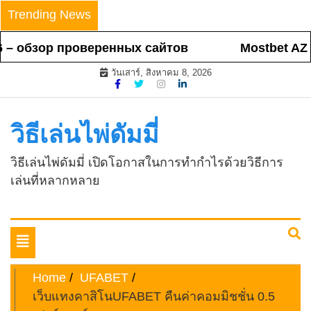
Skip
Trending News
to
content
обзор проверенных сайтов
Mostbet AZ – bu
วันเสาร์, สิงหาคม 8, 2026
วิธีเล่นไพ่ดัมมี่
วิธีเล่นไพ่ดัมมี่ เปิดโอกาสในการทำกำไรด้วยวิธีการ
เล่นที่หลากหลาย
Toggle
navigation
Home
UFABET
เว็บแทงคาสิโนUFABET คืนค่าคอมมิชชั่น 0.5