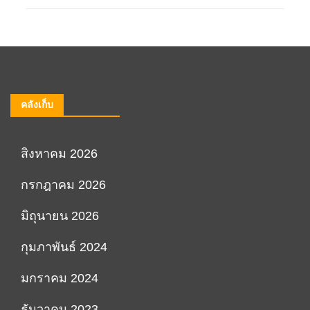
คลังเก็บ
สิงหาคม 2026
กรกฎาคม 2026
มิถุนายน 2026
กุมภาพันธ์ 2024
มกราคม 2024
ธันวาคม 2023