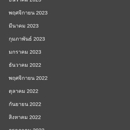
พฤศจิกายน 2023
มีนาคม 2023
กุมภาพันธ์ 2023
มกราคม 2023
ธันวาคม 2022
พฤศจิกายน 2022
ตุลาคม 2022
กันยายน 2022
สิงหาคม 2022