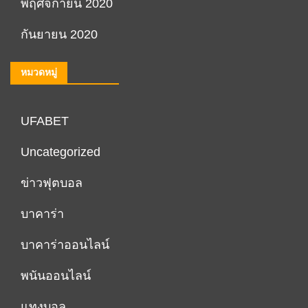
พฤศจิกายน 2020
กันยายน 2020
หมวดหมู่
UFABET
Uncategorized
ข่าวฟุตบอล
บาคาร่า
บาคาร่าออนไลน์
พนันออนไลน์
แทงบอล