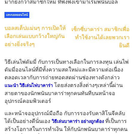
มากยิ่งกว่าสมาชิกใหม่ ที่พึ่งพิงเข้ามาเริ่มพนันบอล
แทงบอลออนไลน์
บอลสเต็ปแม่นๆ การเปิดให้
เซ็กซี่บาคาร่า สมาชิกเพื่อ
เลือกเล่นแบบกว้างใหญ่กัน
ทำใช้งานได้เลยพวกเรา
อย่างยิ่งจริงๆ
ยินดี
วิธีเล่นไพ่ดัมมี่
กับการเป็นทางเลือกในการลงทุน เล่นไพ่
ดัมมี่ออนไลน์ที่มีทั้งความสดใหม่และมีความต่อเนื่อง
ตลอดเวลากับการถ่ายทอดสดผ่านช่องทางดังกล่าว
โดยส่งตรงสิ่งต่างๆเหล่านี้ผ่าน
แนะนำ วิธีเล่นไพ่บาคาร่า
สายตาของนักพนันบาคาร่าทุกคนทันทีบนหน้าจอ
อุปกรณ์คอมพิวเตอร์
และหน้าจออุปกรณ์มือถือ กับการรองรับคาสิโนจีคลับ
ได้เป็นอย่างดีนั่นเอง
ที่เป็นการ
วิธีเล่นบาคาร่า อย่างถูกต้อง
สร้างโอกาสในการทำเงิน ให้กับนักพนันบาคาร่าทุกคน