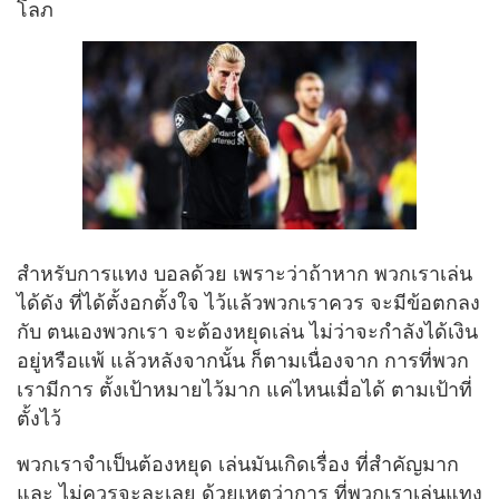
โลภ
สำหรับการแทง บอลด้วย เพราะว่าถ้าหาก พวกเราเล่น
ได้ดัง ที่ได้ตั้งอกตั้งใจ ไว้แล้วพวกเราควร จะมีข้อตกลง
กับ ตนเองพวกเรา จะต้องหยุดเล่น ไม่ว่าจะกำลังได้เงิน
อยู่หรือแพ้ แล้วหลังจากนั้น ก็ตามเนื่องจาก การที่พวก
เรามีการ ตั้งเป้าหมายไว้มาก แค่ไหนเมื่อได้ ตามเป้าที่
ตั้งไว้
พวกเราจำเป็นต้องหยุด เล่นมันเกิดเรื่อง ที่สำคัญมาก
และ ไม่ควรจะละเลย ด้วยเหตุว่าการ ที่พวกเราเล่นแทง