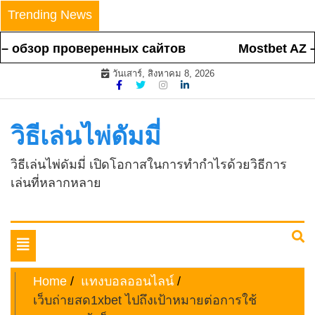
Skip
Trending News
to
content
обзор проверенных сайтов
Mostbet AZ – buk
วันเสาร์, สิงหาคม 8, 2026
วิธีเล่นไพ่ดัมมี่
วิธีเล่นไพ่ดัมมี่ เปิดโอกาสในการทำกำไรด้วยวิธีการ
เล่นที่หลากหลาย
Toggle
navigation
Home
แทงบอลออนไลน์
เว็บถ่ายสด1xbet ไปถึงเป้าหมายต่อการใช้