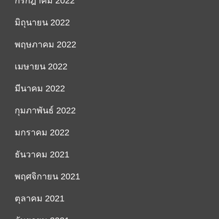
กรกฎาคม 2022
มิถุนายน 2022
พฤษภาคม 2022
เมษายน 2022
มีนาคม 2022
กุมภาพันธ์ 2022
มกราคม 2022
ธันวาคม 2021
พฤศจิกายน 2021
ตุลาคม 2021