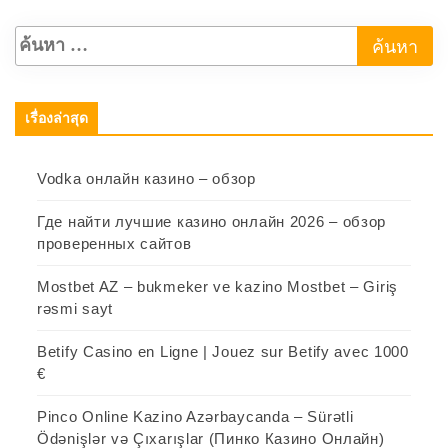
เรื่องล่าสุด
Vodka онлайн казино – обзор
Где найти лучшие казино онлайн 2026 – обзор
проверенных сайтов
Mostbet AZ – bukmeker ve kazino Mostbet – Giriş
rəsmi sayt
Betify Casino en Ligne | Jouez sur Betify avec 1000
€
Pinco Online Kazino Azərbaycanda – Sürətli
Ödənişlər və Çıxarışlar (Пинко Казино Онлайн)