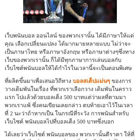
เว็บพนันบอล ออนไลน์ ของพวกเรานั้น ได้มีภาษาให้แด่
คุณ เลือกเปลี่ยนแปลง ได้มากมายหลายแบบ ไม่ว่าจะ
เป็นภาษาไทย หรือภาษาอังกฤษ หรือภาษาต่างๆซึ่งทาง
เว็บของพวกเรานั้น ก็ได้มีทุกภาษาการเล่นบอลกับ
เว็บไซต์พนันบอลให้ได้กําไรในเวลานี้จะเป็นตอนพิเศษ
ที่ผลิตขึ้นมาเพื่อเสนอวิถีทาง
บอลสเต็ปแม่นๆ
ของการ
วางเดิมพันในเรื่อง ที่พวกเราเลือกวาง เดิมพันในคราว
แรก ไปแล้วด้วยบอลเต็ง 500 บาทแต่ว่าผลที่ตามมา
พวกเราแพ้ ซึ่งคนเขียนเคยกล่าว ตบท้ายเอาไว้ในเวลา
ที่ 2 นะว่าถ้าหากเป็น ในกรณีที่ระวัง การพนันสำหรับ
เว็บไซต์ พนันบอลไปที่บอลเต็ง 500 บาทซึ่งบอก
ได้เลยว่าเว็บไซต์ พนันบอลของ พวกเรานั้นตีราคา ให้ที่