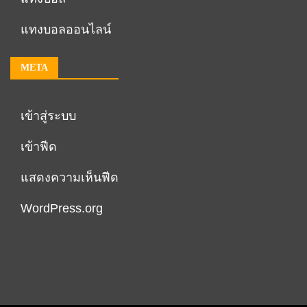
แทงบอลออนไลน์
META
เข้าสู่ระบบ
เข้าฟีด
แสดงความเห็นฟีด
WordPress.org