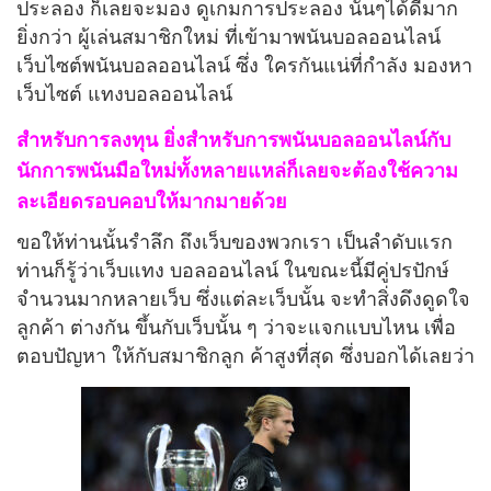
ประลอง ก็เลยจะมอง ดูเกมการประลอง นั้นๆได้ดีมาก
ยิ่งกว่า ผู้เล่นสมาชิกใหม่ ที่เข้ามาพนันบอลออนไลน์
เว็บไซต์พนันบอลออนไลน์ ซึ่ง ใครกันแน่ที่กำลัง มองหา
เว็บไซต์ แทงบอลออนไลน์
สำหรับการลงทุน ยิ่งสำหรับการพนันบอลออนไลน์กับ
นักการพนันมือใหม่ทั้งหลายแหล่ก็เลยจะต้องใช้ความ
ละเอียดรอบคอบให้มากมายด้วย
ขอให้ท่านนั้นรำลึก ถึงเว็บของพวกเรา เป็นลำดับแรก
ท่านก็รู้ว่าเว็บแทง บอลออนไลน์ ในขณะนี้มีคู่ปรปักษ์
จำนวนมากหลายเว็บ ซึ่งแต่ละเว็บนั้น จะทำสิ่งดึงดูดใจ
ลูกค้า ต่างกัน ขึ้นกับเว็บนั้น ๆ ว่าจะแจกแบบไหน เพื่อ
ตอบปัญหา ให้กับสมาชิกลูก ค้าสูงที่สุด ซึ่งบอกได้เลยว่า