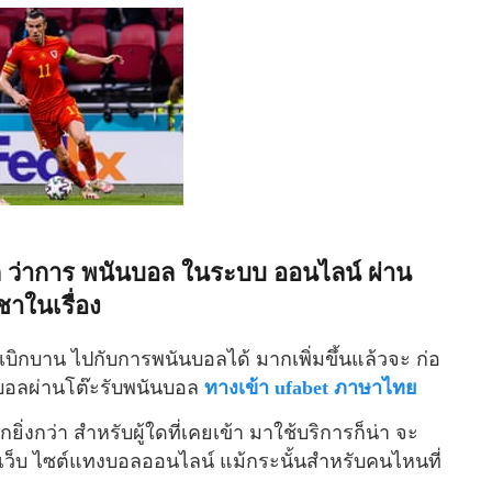
าก ว่าการ พนันบอล ในระบบ ออนไลน์ ผ่าน
ชาในเรื่อง
ณเบิกบาน ไปกับการพนันบอลได้ มากเพิ่มขึ้นแล้วจะ ก่อ
 บอลผ่านโต๊ะรับพนันบอล
ทางเข้า ufabet ภาษาไทย
กยิ่งกว่า สำหรับผู้ใดที่เคยเข้า มาใช้บริการก็น่า จะ
องเว็บ ไซต์แทงบอลออนไลน์ แม้กระนั้นสำหรับคนไหนที่