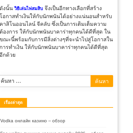
ดังนั้น
จึงเป็นอีกทางเลือกที่สร้าง
วิธีเล่นไพ่สมสิบ
โอกาสทำเงินให้กับนักพนันได้อย่างแน่นอนสำหรับ
คาสิโนออนไลน์ จีคลับ ซึ่งเป็นการเติมเต็มความ
ต้องการ ให้กับนักพนันบาคาร่าทุกคนได้ดีที่สุด ใน
ขณะนี้พร้อมกับการมีสิ่งต่างๆที่จะนำไปสู่โอกาสใน
การทำเงิน ให้กับนักพนันบาคาร่าทุกคนได้ดีที่สุด
อีกด้วย
เรื่องล่าสุด
Vodka онлайн казино – обзор