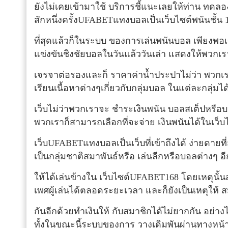
ยังไม่เคยเข้ามาใช้ บริการชี้แนะเลยให้ท่าน ทด
สักหนึ่งครั้งUFABETแทงบอลเป็นเว็บไซต์พนันชั้น 1
ที่สุดแล้วก็ในระบบ ของการเล่นพนันบอล เพียงพอเ
แข่งขันชิงชัยบอลในวันแล้ววันเล่า แสดงให้พวกเร
เจรจาต่อรองและก็ ราคาค่าน้ำประปาไม่ว่า พวกเรา
เรียนเนื้อหาต่างๆเกี่ยวกับกลุ่มบอล ในแต่ละกลุ่
เว็บไม่ว่าพวกเราจะ ชำระเงินพนัน บอลสเต็ปหรือบอล
พวกเราก็สามารถเลือกที่จะจ่าย เงินพนันได้ในเว็บ
เว็บUFABETแทงบอลเป็นเว็บที่เข้าถึงได้ ง่ายดายที
เป็นกลุ่มชาติสมาพันธ์หรือ เล่นลีกหรือบอลต่าง
ให้ได้เล่นข้างใน เว็บไซต์UFABET168 โดยเหตุนั้น
เพศผู้เล่นได้ตลอดระยะเวลา และก็ยังเป็นเหตุให้
กันอีกด้วยทำเงินให้ กับสมาชิกได้ไม่ยากกัน อย
ทั้งในขณะนี้ระบบของการ วางเดิมพันผ่านทางหน้า เว