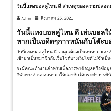
วันนี้แทงบอลคู่ไหน ดี สาเหตุของความปลอดภัยที
สิงหาคม 25, 2021
Admin
วันนี้แทงบอลคู่ไหน ดี เล่นบอลให
หากเป็นอดีตๆการพนันกับโต๊ะบ
วันนี้แทงบอลคู่ไหน ดี
ว่าคุณต้องเป็นคนหามาเองเนื
เข้ามาเป็นสมาชิกกับเว็บไซต์บางเว็บไซต์ไม่จำเป็
จะมีคณะทำงานสำหรับเพื่อการหาข้อมูลหรือข้อมูลเชื
กีฬาทางด้านบอลหามาให้สมาชิกได้กระทำการพินิจพิจ