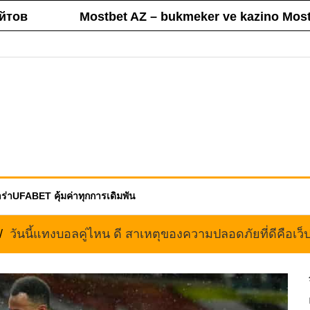
Mostbet AZ – bukmeker ve kazino Mostbet – 
ร่าUFABET คุ้มค่าทุกการเดิมพัน
วันนี้แทงบอลคู่ไหน ดี สาเหตุของความปลอดภัยที่ดีคือเว็ปท