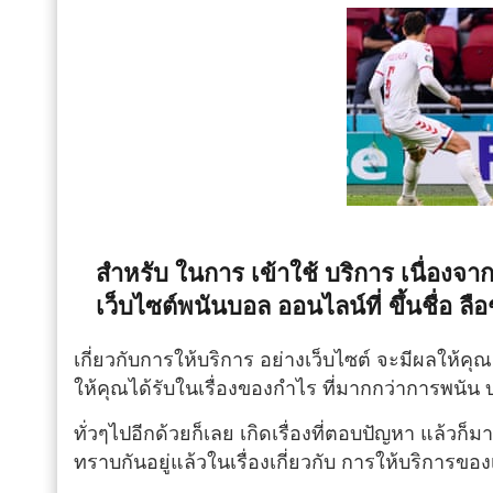
สำหรับ ในการ เข้าใช้ บริการ เนื่องจ
เว็บไซต์พนันบอล ออนไลน์ที่ ขึ้นชื่อ ลือ
เกี่ยวกับการให้บริการ อย่างเว็บไซต์ จะมีผลให้คุ
ให้คุณได้รับในเรื่องของกำไร ที่มากกว่าการพนัน
ทั่วๆไปอีกด้วยก็เลย เกิดเรื่องที่ตอบปัญหา แล้วก็มา
ทราบกันอยู่แล้วในเรื่องเกี่ยวกับ การให้บริการข