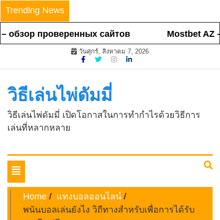
Skip
Trending News
to
content
обзор проверенных сайтов
Mostbet AZ – buk
วันศุกร์, สิงหาคม 7, 2026
วิธีเล่นไพ่ดัมมี่
วิธีเล่นไพ่ดัมมี่ เปิดโอกาสในการทำกำไรด้วยวิธีการ
เล่นที่หลากหลาย
Toggle
navigation
Home
แทงบอลออนไลน์
พนันบอลเล่นยังไง วิถีทางสำหรับเพื่อการได้รับ