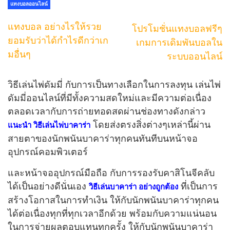
แทงบอลออนไลน์
แทงบอล อย่างไรให้รวย
โปรโมชั่นแทงบอลฟรีๆ
ยอมรับว่าได้กำไรดีกว่าเก
เกมการเดิมพันบอลใน
มอื่นๆ
ระบบออนไลน์
วิธีเล่นไพ่ดัมมี่
กับการเป็นทางเลือกในการลงทุน เล่นไพ่
ดัมมี่ออนไลน์ที่มีทั้งความสดใหม่และมีความต่อเนื่อง
ตลอดเวลากับการถ่ายทอดสดผ่านช่องทางดังกล่าว
โดยส่งตรงสิ่งต่างๆเหล่านี้ผ่าน
แนะนำ วิธีเล่นไพ่บาคาร่า
สายตาของนักพนันบาคาร่าทุกคนทันทีบนหน้าจอ
อุปกรณ์คอมพิวเตอร์
และหน้าจออุปกรณ์มือถือ กับการรองรับคาสิโนจีคลับ
ได้เป็นอย่างดีนั่นเอง
ที่เป็นการ
วิธีเล่นบาคาร่า อย่างถูกต้อง
สร้างโอกาสในการทำเงิน ให้กับนักพนันบาคาร่าทุกคน
ได้ต่อเนื่องทุกที่ทุกเวลาอีกด้วย พร้อมกับความแน่นอน
ในการจ่ายผลตอบแทนทุกครั้ง ให้กับนักพนันบาคาร่า