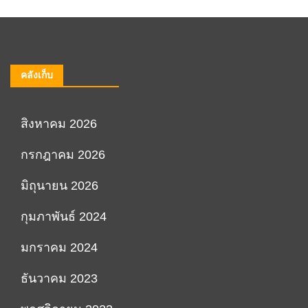
คลังเก็บ
สิงหาคม 2026
กรกฎาคม 2026
มิถุนายน 2026
กุมภาพันธ์ 2024
มกราคม 2024
ธันวาคม 2023