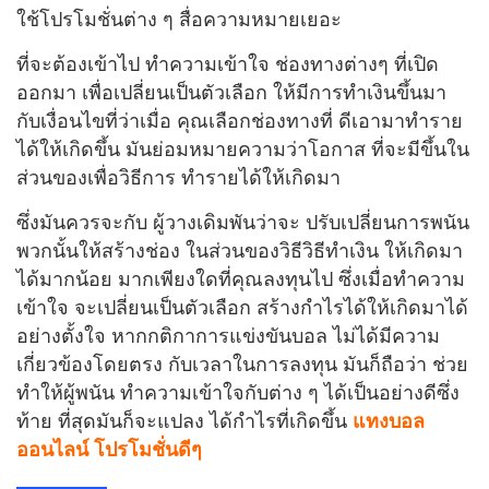
ใช้โปรโมชั่นต่าง ๆ สื่อความหมายเยอะ
ที่จะต้องเข้าไป ทำความเข้าใจ ช่องทางต่างๆ ที่เปิด
ออกมา เพื่อเปลี่ยนเป็นตัวเลือก ให้มีการทำเงินขึ้นมา
กับเงื่อนไขที่ว่าเมื่อ คุณเลือกช่องทางที่ ดีเอามาทำราย
ได้ให้เกิดขึ้น มันย่อมหมายความว่าโอกาส ที่จะมีขึ้นใน
ส่วนของเพื่อวิธีการ ทำรายได้ให้เกิดม
า
ซึ่งมันควรจะกับ ผู้วางเดิมพันว่าจะ ปรับเปลี่ยนการพนัน
พวกนั้นให้สร้างช่อง ในส่วนของวิธีวิธีทำเงิน ให้เกิดมา
ได้มากน้อย มากเพียงใดที่คุณลงทุนไป ซึ่งเมื่อทำความ
เข้าใจ จะเปลี่ยนเป็นตัวเลือก สร้างกำไรได้ให้เกิดมาได้
อย่างตั้งใจ หากกติกาการแข่งขันบอล ไม่ได้มีความ
เกี่ยวข้องโดยตรง กับเวลาในการลงทุน มันก็ถือว่า ช่วย
ทำให้ผู้พนัน ทำความเข้าใจกับต่าง ๆ ได้เป็นอย่างดีซึ่ง
ท้าย ที่สุดมันก็จะแปลง ได้กำไรที่เกิดขึ้น
แทงบอล
ออนไลน์ โปรโมชั่นดีๆ