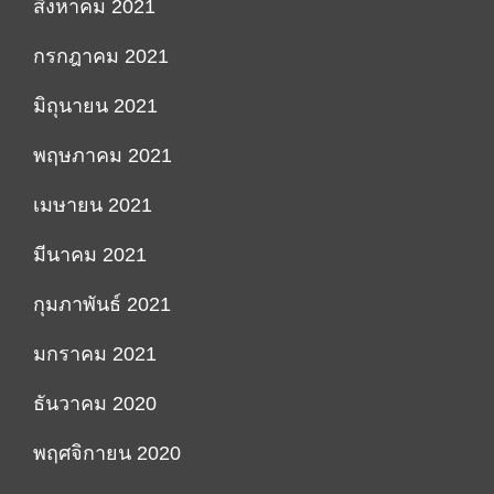
สิงหาคม 2021
กรกฎาคม 2021
มิถุนายน 2021
พฤษภาคม 2021
เมษายน 2021
มีนาคม 2021
กุมภาพันธ์ 2021
มกราคม 2021
ธันวาคม 2020
พฤศจิกายน 2020