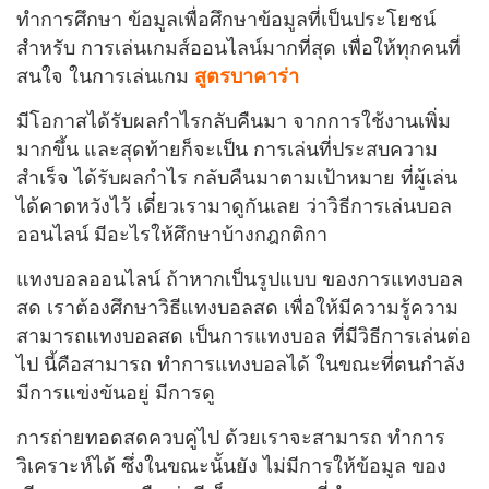
ทำการศึกษา ข้อมูลเพื่อศึกษาข้อมูลที่เป็นประโยชน์
สำหรับ การเล่นเกมส์ออนไลน์มากที่สุด เพื่อให้ทุกคนที่
สนใจ
ในการเล่นเกม
สูตรบาคาร่า
มีโอกาสได้รับผลกำไรกลับคืนมา จากการใช้งานเพิ่ม
มากขึ้น และสุดท้ายก็จะเป็น การเล่นที่ประสบความ
สำเร็จ ได้รับผลกำไร กลับคืนมาตามเป้าหมาย ที่ผู้เล่น
ได้คาดหวังไว้ เดี๋ยวเรามาดูกันเลย ว่าวิธีการเล่นบอล
ออนไลน์ มีอะไรให้ศึกษาบ้าง
กฎกติกา
แทงบอลออนไลน์ ถ้าหากเป็นรูปแบบ ของการแทงบอล
สด เราต้องศึกษาวิธีแทงบอลสด เพื่อให้มีความรู้ความ
สามารถแทงบอลสด เป็นการแทงบอล ที่มีวิธีการเล่นต่อ
ไป นี้คือสามารถ ทำการแทงบอลได้ ในขณะที่ตนกำลัง
มีการแข่งขันอยู่ มีการดู
การถ่ายทอดสดควบคู่ไป ด้วยเราจะสามารถ ทำการ
วิเคราะห์ได้ ซึ่งในขณะนั้นยัง ไม่มีการให้ข้อมูล ของ