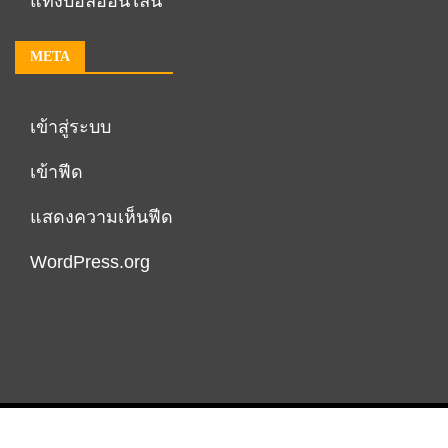
แทงบอลออนไลน์
META
เข้าสู่ระบบ
เข้าฟีด
แสดงความเห็นฟีด
WordPress.org
|
Design & develop by AmpleThemes