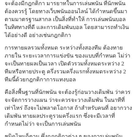
จะต้องมีกฎกติกา มารยาทในการเล่นพนัน ที่นักพนัน
ต้องควรรู้ โดยทางเว็บพนันออนไลน์ ได้กำหนดขึ้นมา
ตามมาตรฐานสากล เป็นสิ่งที่ทำให้ การเล่นพนันบอล
ในทิศทางที่ดี และการเดิมพันบอล โดยสามารถทำเงิน
ได้อย่างดี อย่างเช่นกฎกติกา
การทายผลรวมทั้งหมด ระหว่างทั้งสองทีม ต้องทาย
ภายใน ระยะเวลาการแข่งขัน ของแบบที่กำหนด ไม่ว่า
จะเป็นทายผลเป็นเวลา เปิดตัวรวมทั้งหมดระหว่าง 2
ทีมหรือทายประตู ครึ่งรวมครึ่งแรกทั้งหมดระหว่าง 2
ทีมนี้
ด้วยกฎกติกาการแทงบอล
คื
อสิ่งพื้นฐานที่นักพนัน จะต้องรู้ก่อนวางเดิมพัน ว่าควร
จะจัดการวางแผน ว่าจะควรจะวางเดิมพัน ในนาทีที่
เท่าไหร่ ถึงจะไม่พลาดโอกาส ถ้าสำหรับคนที่ อยากวาง
เดิมพัน ทายผลประตูรวมครึ่งแรก ซึ่งจะมีเวลาที่
กำหนดไม่ว่า จะเป็นการเล่นพนัน
ชนิดไหนก็ตาม ซึ่งกฎกติกาต่าง ๆ ของการเล่นพนัน