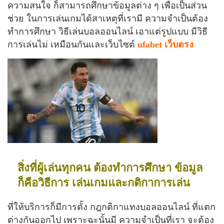
ความสนใจ ก็สามารถศึกษาข้อมูลต่าง ๆ เพื่อเป็นส่วน
ช่วย ในการเล่นเกมได้
สาเหตุที่เรามี ความจำเป็นต้อง
ทำการศึกษา วิธีเล่นบอลออนไลน์ เอาแต่รูปแบบ มีวิธี
การเล่นไม่ เหมือนกันและเว็บไซต์
ufabet เว็บตรง
สิ่งที่ผู้เล่นทุกคน ต้องทำการศึกษา ข้อมูล
ก็คือวิธีการ เล่นเกมและกติกาการเล่น
ที่ให้บริการก็มีการตั้ง กฎกติกาแทงบอลออนไลน์ ที่แตก
ต่างกันออกไป เพราะฉะนั้นมี ความจำเป็นที่เรา จะต้อง