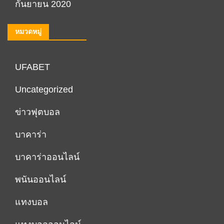
กันยายน 2020
หมวดหมู่
UFABET
Uncategorized
ข่าวฟุตบอล
บาคาร่า
บาคาร่าออนไลน์
พนันออนไลน์
แทงบอล