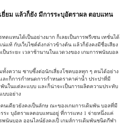
ี่ยม แล้วก็ยัง มีการระบุอัตราผล ตอบแทน
รทดแทนได้เป็นอย่างมาก ก็เลยเป็นการพรีเซน เทชั่นได้
่แท้ กับเว็บไซต์ดังกล่าวข้างต้น แล้วก็ยังคงมีชื่อเสียง
กันมาเป็นระยะ เวลาช้านานในแวดวงของ เกมการพนันบอล
ทั้งความ ซาบซึ้งต่อนักเสี่ยงโชคบอลทุก ๆ คนได้อย่าง
 ๆ และก็การกำหนดการกำหนดราคาค่าน้ำ ประปาที่มี
ดิมพันในแต่ละแบบ และก็น่าจะเป็นการผลิตความประทับ
งแบบอย่าง
คนเดียวยังคงเป็นลักษ ณะของเกมการเดิมพัน บอลที่มี
การระ บุอัตราผลตอบแทนอยู่ ที่การแทง 1 จ่ายหนึ่งแค่
นการพนันบอล ออนไลน์ยังคงเป็ เกมส์การเดิมพันชนิดกีฬา