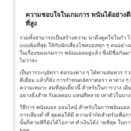
ความชอบใจในเกมการ พนันได้อย่างดีเย
ที่สูง
รวมทั้งสามารถเป็นสร้างความ น่าดึงดูดใจในกำ ไ
แบบคุ้มที่สุด ให้กับนักเสี่ยงโชคบอลทุก ๆ คนอย่างแน
ในเรื่องของเกมการ พนันบอลอยู่แล้ว ซึ่งมีชื่อ
ไม่ว่าจะ
เป็นการระบุอัตรา ต่อรองต่าง ๆ ได้ตามสมควร รวม
ดีเยี่ยม แล้วก็ยัง การกำหนดอัตราต่อรา คาต่าง
ความเหมาะ สมที่สุดเดี๋ยวนี้ สำหรับในการวาง เ
อย่างยิ่งสำห รับผลตอบ แทนที่หลาย เท่าตัวในบา
วิธีการ พนันบอล ออนไลน์ สำหรับในการพนันบอล 
การเสี่ยงต่ำที่ สุดต่อให้มี ความจำกัดสำหรับเพื่อ
นั้นก็ตามทีก็ยังได้โอกาส ทำเงินได้ง่ ายที่สุด ใ
ยอด