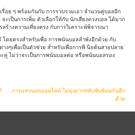
เรื่อย ๆ พร้อมกันกับ การรวบรวมเอา จำนวนคู่บอลอีก
จะเป็นการเพิ่ม ตัวเลือกให้กับ นักเสี่ยงดวงบอล ได้มาก
ในการสร้างความเที่ยงตรง กับการวิเคราะห์พิจารณา
ผลดี โดยตรงสำหรับเพื่อ การพนันบอลลำพังอีกด้วย กับ
างๆเพื่อเป็นตัวช่วย สำหรับเพื่อการพิ นิจต้นสายปลาย
่ละคู่ ไม่ว่าจะเป็นการพนันบอลต่อ หรือพนันบอลรอง
ง
การแทงบอลออนไลน์ ไม่ยุ่งยากสลับซับซ้อนกันอีก
ด้วย