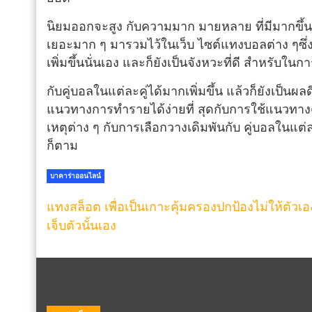
นิยมออกจะสูง กับความมาก มายหลาย ที่มีมากขึ้น
เยอะมาก ๆ มารวมไว้ในเว็บ ไซต์แทงบอลต่าง ๆซึ่ง 
เพิ่มขึ้นนั่นเอง และก็ยังเป็นจังหวะที่ดี สำหรับ
กับคู่บอลในแต่ละคู่ได้มากเพิ่มขึ้น แล้วก็ยังเป็น
แนวทางการทำรายได้ง่ายที่ สุดกับการใช้แนวทางต่
เหตุต่าง ๆ กับการเลือกวางเดิมพันกับ คู่บอลในแต
ก็ตาม
บาคาร่าออนไลน์
แทงสล็อต เพื่อเป็นเกาะคุ้มครองปกป้องไม่ให้ตัวเอ
เจ็บตัวนั้นเอง