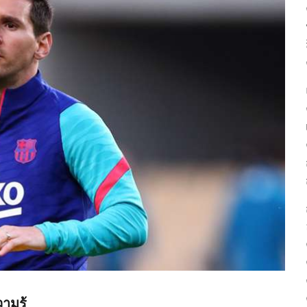
ามรู้