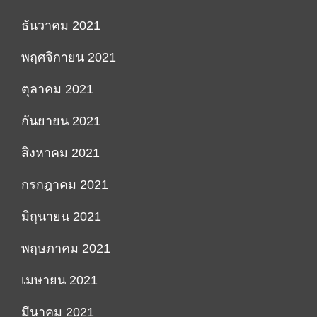
ธันวาคม 2021
พฤศจิกายน 2021
ตุลาคม 2021
กันยายน 2021
สิงหาคม 2021
กรกฎาคม 2021
มิถุนายน 2021
พฤษภาคม 2021
เมษายน 2021
มีนาคม 2021