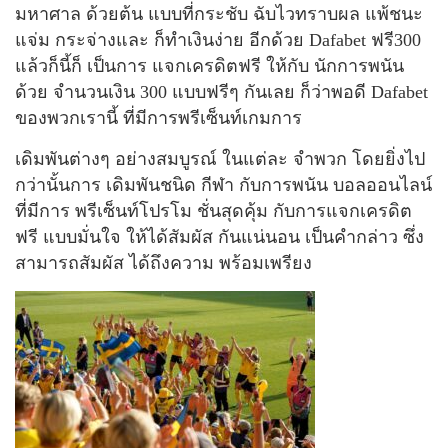
มหาศาล ด้วยต้น แบบที่กระชับ ฉับไวทราบผล แพ้ชนะ
แจ่ม กระจ่างและ ก็ทำเงินง่าย อีกด้วย Dafabet ฟรี300
แล้วก็นี้ก็ เป็นการ แจกเครดิตฟรี ให้กับ นักการพนัน
ด้วย จำนวนเงิน 300 แบบฟรีๆ กันเลย ก็ว่าพอดี Dafabet
ของพวกเรานี้ ที่มีการพรีเซ็นท์เกมการ
เดิมพันต่างๆ อย่างสมบูรณ์ ในแต่ละ จำพวก โดยยิ่งไป
กว่านั้นการ เดิมพันชนิด กีฬา กับการพนัน บอลออนไลน์
ที่มีการ พรีเซ็นท์โปรโม ชั่นสุดคุ้ม กับการแจกเครดิต
ฟรี แบบมั่นใจ ให้ได้สัมผัส กันแน่นอน เป็นคำกล่าว ซึ่ง
สามารถสัมผัส ได้ถึงความ พร้อมเพรียง