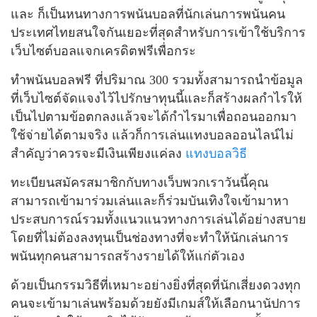
และ ก็เป็นหนทางการพนันบอลที่นักเล่นการพนันคน
ประเทศไทยสนใจกันเยอะที่สุดสำหรับการเข้าใช้บริการ
เว็บไซต์บอลแจกเครดิตฟรีเพื่อกระ
ทำพนันบอลฟรี ที่ปริมาณ 300 รวมทั้งสามารถนำข้อมูล
ที่เว็บไซต์จัดแจงไว้ไปรักษาทุนนี้และก็สร้างผลกำไรให้
เป็นไปตามข้อตกลงแล้วจะได้กำไรมาเพื่อถอนออกมา
ใช้จ่ายได้ตามจริง แล้วก็การเล่นแทงบอลออนไลน์ไม่
สำคัญว่าควรจะมีเงินเพียงแค่ลง
แทงบอลวิธี
ทะเบียนสมัครสมาชิกกับทางเว็บพวกเราวันนี้คุณ
สามารถเข้ามาร่วมเล่นและก็ร่วมบันเทิงใจเข้ามาหา
ประสบการณ์รวมทั้งแนวแนวทางการเล่นได้อย่างสบาย
โดยที่ไม่ต้องลงทุนเป็นช่องทางที่จะทำให้นักเล่นการ
พนันทุกคนสามารถสร้างรายได้ให้แก่ตัวเอง
ด้วยเป็นกรรมวิธีที่เหมาะอย่างยิ่งที่สุดที่นักเสี่ยงดวงทุก
คนจะเข้ามาเล่นพร้อมด้วยยังมีเกมส์ให้เลือกนานัปการ