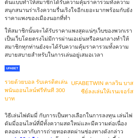
ต้นแบบทำให้สมาชิกได้รับความคุ้มราคารวมทั้งความ
สนุกสนานร่าเริงความรื่นเริงใจอีกเยอะมากพร้อมกับยัง
ราคาแพงของเมืองนอกที่ทำ
ให้สมาชิกนั้นจะได้รับราคาแพงสุดแน่ๆเว็บของพวกเรา
เป็นเว็บโดยตรงไม่มีการผ่านเอเย่นหรือคนกลางทำให้
สมาชิกทุกท่านยังจะได้รับความคุ้มราคารวมทั้งความ
สบายสบายสำหรับในการเล่นอยู่เสมอเวลา
UFABET
รวยด้วยบอล รับเครดิตเล่น
UFABETWIN คาลวิน บาส
พนันออนไลน์ฟรีทันที 300
ซีย์ลงเล่นให้เรนเจอร์ส
บาท
วิธีเล่นไพ่ดัมมี่
กับการเป็นทางเลือกในการลงทุน เล่นไพ่
ดัมมี่ออนไลน์ที่มีทั้งความสดใหม่และมีความต่อเนื่อง
ตลอดเวลากับการถ่ายทอดสดผ่านช่องทางดังกล่าว