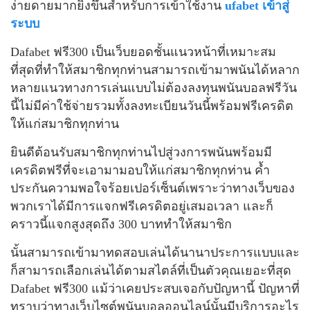
ง่ายดายมากยิ่งขึ้นสำหรับการเข้าใช้งาน
ufabet เข้าสู่
ระบบ
Dafabet ฟรี300 เป็นเว็บยอดชั้นแนวหน้าที่เหมาะสม
ที่สุดที่ทำให้สมาชิกทุกท่านสามารถเข้ามาพนันได้หลาก
หลายแนวทางการเล่นแบบไม่ต้องลงทุนพนันบอลฟรีวัน
นี้ไม่มีค่าใช้จ่ายรวมทั้งลงทะเบียนวันนี้พร้อมฟรีเครดิต
ให้แก่สมาชิกทุกท่าน
ยินดีต้อนรับสมาชิกทุกท่านไปสู่วงการพนันพร้อมมี
เครดิตฟรีที่จะเอามามอบให้แก่สมาชิกทุกท่าน ค้ำ
ประกันความพอใจร้อยเปอร์เซ็นต์เพราะว่าทางเว็บของ
พวกเราได้มีการแจกฟรีเครดิตอยู่เสมอเวลา และก็
คราวนี้แจกสูงสุดถึง 300 บาททำให้สมาชิก
นั้นสามารถเข้ามาทดสอบเล่นได้นานาประการแบบและ
ก็สามารถเลือกเล่นได้ตามสไตล์ที่เป็นตัวคุณเยอะที่สุด
Dafabet ฟรี300 แม้ว่าเคยประสบเจอกับปัญหานี้ ปัญหาที่
ทราบว่าทางเว็บไซต์พนันบอลออนไลน์นั้นมีบริการอะไร