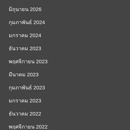
มิถุนายน 2026
กุมภาพันธ์ 2024
มกราคม 2024
ธันวาคม 2023
พฤศจิกายน 2023
มีนาคม 2023
กุมภาพันธ์ 2023
มกราคม 2023
ธันวาคม 2022
พฤศจิกายน 2022