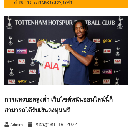
สามารถได้รับเงินลงทุนฟรี
การแทงบอลสูงต่ำ เว็บไซต์พนันออนไลน์นี้ก็
สามารถได้รับเงินลงทุนฟรี
กรกฎาคม 19, 2022
Admins